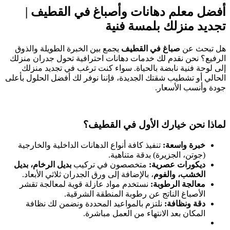
أفضل معلم دهانات وأصباغ في القطيف |
تجديد منزلك بلمسة فنية
​هل تبحث عن
صباغ في القطيف
يجمع بين الخبرة الطويلة والذوق
الرفيع؟ نحن نقدم لك خدمات دهانات احترافية تحول جدران منزلك
إلى لوحة فنية نابضة بالحياة. سواء كنت ترغب في تجديد منزلك
الحالي أو تشطيب شقتك الجديدة، فإننا نوفر لك أفضل الحلول بأعلى
جودة وأنسب الأسعار.
لماذا نحن خيارك الأول في القطيف؟
خبرة واسعة:
تنفيذ كافة أنواع الدهانات الداخلية والخارجية
(جوتن، الجزيرة) بدقة متناهية.
ديكورات عصرية:
متخصصون في تركيب
بديل الرخام، بديل
الخشب، والفوم
، بالإضافة إلى ورق الجدران ثلاثي الأبعاد.
معالجة الرطوبة:
نستخدم مواد عازلة قوية لمعالجة تقشر
الأصباغ الناتج عن رطوبة المنطقة الشرقية.
دقة ونظافة:
نلتزم بالمواعيد المحددة ونضمن لك نظافة
المكان بعد الانتهاء من العمل مباشرة.