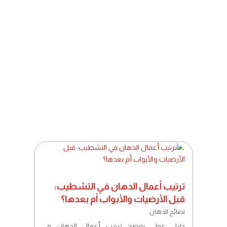
دليل عملي يوضح خطوات إصلاح ثقوب
المسامير وآثار اللوحات والرفوف في الجدران،
وكيفية تنظيف الفتحة وتعبئتها بالمعجون
وصنفرتها وتأسيسها قبل الدهان، مع توضيح
الحالات التي تكفي فيها الرتوش ومتى يجب طلاء
الجدار كاملًا.
ترتيب أعمال الدهان في التشطيب:
قبل الأرضيات والأبواب أم بعدها؟
نصائح الدهان
دليل عملي يوضح ترتيب أعمال الدهان في