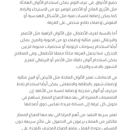
جميع الأذواق. في غرف النوم، يمكن استخدام الألوان الهادئة
مثل الأزرق الفاتح أو الأخضر لتوفير جو من الاسترخاء والراحة.
كما يمكن إضافة لمسات فنية مثل الأشكال الهندسية أو
النقوش لإضفاء طابع شخصي على الغرفة.
أما بالنسبة لغرف الأطفال، فإن الألوان الزاهية مثل الأصفر
والبرتقالي تعتبر مثالية لإضفاء جو من الحيوية والمرح. يمكن
أيضًا استخدام رسومات كرتونية أو شخصيات محبوبة لتزيين
الجدران، مما يجعل الغرفة مكانًا ممتعًا للأطفال. وفي المطابخ،
يمكن استخدام ألوان دافئة مثل الأحمر أو البرتقالي لتعزيز
الشعور بالدفء والترحاب.
في الحمامات، تعتبر الألوان الفاتحة مثل الأبيض أو البيج مثالية
لإضفاء شعور بالنظافة والانتعاش. يمكن أيضًا استخدام بلاط
مزخرف أو ألوان متدرجة لإضافة لمسة من الأناقة. إن
التصميمات المميزة التي يقدمها الصباغ الممتاز تساهم في
تحويل كل غرفة إلى مساحة فريدة تعكس ذوق أصحابها.
تعتبر سرعة التنفيذ من أهم المزايا التي يقدمها الصباغ الممتاز.
فالكثير من العملاء يرغبون في الحصول على نتائج سريعة دون
المساس بجودة العمل. يتمتع الصباغ المحترف بالقدرة على