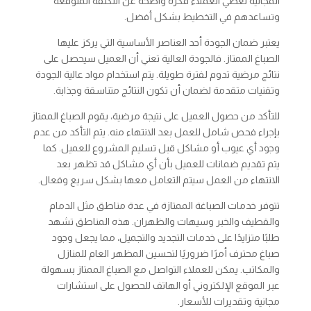
المجانية تعطي العملاء فكرة واضحة عن التكلفة المتوقعة
وتساعدهم في التخطيط بشكل أفضل.
يعتبر ضمان الجودة أحد العناصر الأساسية التي يركز عليها
الصباغ الممتاز. فالجودة العالية تعني أن العميل سيحصل على
نتائج مرضية تدوم لفترة طويلة. يتم استخدام مواد عالية الجودة
وتقنيات متقدمة لضمان أن تكون النتائج متناسقة وجذابة.
للتأكد من حصول العميل على نتيجة مرضية، يقوم الصباغ الممتاز
بإجراء فحص شامل للعمل بعد الانتهاء منه. يتم التأكد من عدم
وجود أي عيوب أو مشاكل قبل تسليم المشروع للعميل. كما
يتم تقديم ضمانات للعميل بأن أي مشاكل قد تظهر بعد
الانتهاء من العمل سيتم التعامل معها بشكل سريع وفعال.
تتوفر خدمات الصباغة الممتازة في عدة مناطق مثل الدمام
والقطيف والخبر وسيهات والظهران. هذه المناطق تشهد
طلبًا متزايدًا على خدمات التجديد والتجميل، مما يجعل وجود
صباغ محترف أمرًا ضروريًا لتحسين المظهر العام للمنازل
والمكاتب. يمكن للعملاء التواصل مع الصباغ الممتاز بسهولة
عبر الموقع الإلكتروني أو الهاتف للحصول على استشارات
مجانية وتقديرات للأسعار.