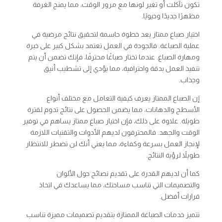
تكون تآكلت أو تغير لونها مع مرور الوقت، مما يمنح الغرفة
مظهرًا جديدًا وحيويًا.
اختيار صباغ ممتاز يعد خطوة حاسمة لتحقيق نتائج مرضية في
عملية الصباغة. فالجودة في العمل تعتمد بشكل كبير على خبرة
ومهارة الصباغ. عندما تختار صباغًا محترفًا، فإنك تضمن أن يتم
تنفيذ العمل بدقة واحترافية، مما يؤدي إلى تشطيب أنيق
وجذاب.
إن الصباغ الممتاز يعرف كيفية التعامل مع مختلف أنواع
الأسطح والدهانات، مما يضمن الحصول على نتائج تدوم لفترة
طويلة. علاوة على ذلك، فإن اختيار صباغ ممتاز يساهم في توفير
الوقت والجهد. فالمحترفون لديهم الأدوات والتقنيات اللازمة
لإنجاز العمل بسرعة وكفاءة، مما يعني أنك لن تضطر للانتظار
طويلاً لرؤية النتائج.
كما أن لديهم القدرة على تقديم نصائح حول الألوان
والتصميمات التي تناسب مساحتك، مما يساعدك في اتخاذ
قرارات أفضل.
تتميز خدمات الصباغة الممتازة بتقديم تصميمات مميزة تناسب