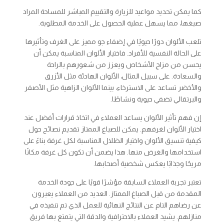
كما يمكن تحديد مواعيد للزيارة والتقييم المباشر للمساحة المراد
صبغها، مما يسهل عملية الحصول على الخدمة المطلوبة.
تلعب الألوان دورًا حيويًا في إضفاء جو مميز على الغرف وتأثيرها
على الحالة النفسية للأفراد. فاختيار الألوان المناسبة يمكن أن
يحسن من مزاج الأشخاص ويعزز من شعورهم بالراحة
والسعادة. على سبيل المثال، الألوان الهادئة مثل الأزرق
والأخضر تساعد على الاسترخاء، بينما الألوان الزاهية مثل الأصفر
والبرتقالي تضفي حيوية ونشاطًا.
إن فهم تأثير الألوان يساعد العملاء في اتخاذ قرارات أفضل عند
اختيار الألوان لغرفهم. يمكن للصباغ الممتاز تقديم نصائح حول
كيفية تنسيق الألوان واختيار الظلال المناسبة لكل غرفة بناءً على
استخدامها والغرض منها. هذا يضمن أن تكون كل غرفة مكانًا
مريحًا وجذابًا يعكس شخصية أصحابها.
تعتبر تجربة العملاء السابقة مؤشرًا قويًا على جودة الخدمة
المقدمة من قبل الصباغ الممتاز. العديد من العملاء يعبرون
عن رضاهم التام عن النتائج النهائية للعمل الذي تم تنفيذه في
منازلهم. يشيد العملاء بالاحترافية والدقة التي يتمتع بها فريق