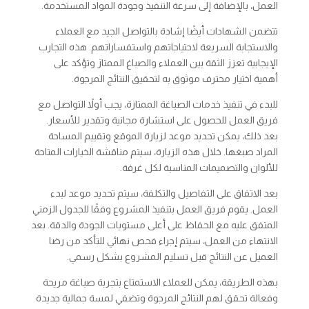
العمل، بالإضافة إلى سرعة التنفيذ وجودة المواد المستخدمة.
تتضمن الشهادات أيضًا إشادة بالتواصل الجيد مع العملاء
والاستجابة السريعة لاحتياجاتهم واستفساراتهم. هذه التجارب
الإيجابية تعزز الثقة بين العملاء والصباغ الممتاز وتؤكد على
أهمية اختيار محترف موثوق به لتحقيق النتائج المرجوة.
للبدء في تنفيذ خدمات الصباغة الممتازة، يجب أولاً التواصل مع
فريق العمل للحصول على استشارة مجانية وتقدير للأسعار.
بعد ذلك، يمكن تحديد موعد لزيارة الموقع وتقييم المساحة
المراد صبغها. خلال هذه الزيارة، سيتم مناقشة الخيارات المتاحة
للألوان والتصميمات المناسبة لكل غرفة.
بعد الاتفاق على التفاصيل والتكلفة، سيتم تحديد موعد لبدء
العمل. يقوم فريق العمل بتنفيذ المشروع وفقًا للجدول الزمني
المتفق عليه مع الحفاظ على أعلى مستويات الجودة والدقة. بعد
الانتهاء من العمل، سيتم إجراء فحص نهائي للتأكد من رضا
العميل عن النتائج قبل تسليم المشروع بشكل رسمي.
بهذه الطريقة، يمكن للعملاء الاستمتاع بتجربة صباغة مريحة
وفعالة تحقق لهم النتائج المرجوة وتضفي لمسة جمالية جديدة