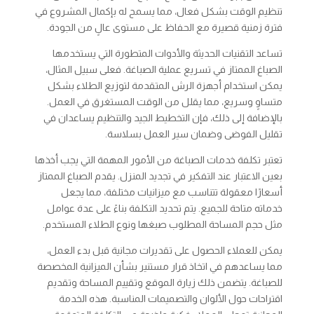
تنظيم الوقت بشكل فعال، مما يسمح له بإكمال المشروع في
فترة زمنية قصيرة مع الحفاظ على مستوى عالٍ من الجودة.
تساعد التقنيات الحديثة والأدوات المتطورة التي يستخدمها
الصباغ الممتاز في تسريع عملية الصباغة. فعلى سبيل المثال،
يمكن استخدام أجهزة الرش المتقدمة لتوزيع الطلاء بشكل
متساوٍ وسريع، مما يقلل من الوقت المستغرق في العمل.
بالإضافة إلى ذلك، فإن التخطيط الجيد والتنظيم يساعدان في
تقليل الفوضى وضمان سير العمل بسلاسة.
تعتبر تكلفة خدمات الصباغة من الأمور المهمة التي يجب أخذها
بعين الاعتبار عند التفكير في تجديد المنزل. يقدم الصباغ الممتاز
أسعارًا معقولة تتناسب مع ميزانيات مختلفة، مما يجعل
خدماته متاحة للجميع. يتم تحديد التكلفة بناءً على عدة عوامل
مثل حجم المساحة المطلوب صبغها ونوع الطلاء المستخدم.
يمكن للعملاء الحصول على تقديرات مجانية قبل بدء العمل،
مما يساعدهم في اتخاذ قرار مستنير بشأن الميزانية المخصصة
للصباغة. يتضمن ذلك زيارة الموقع وتقييم المساحة وتقديم
اقتراحات حول الألوان والتصميمات المناسبة. هذه الخدمة