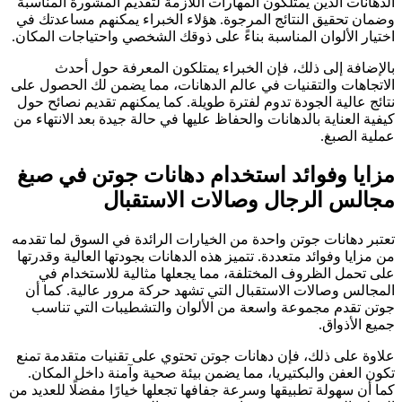
الدهانات الذين يمتلكون المهارات اللازمة لتقديم المشورة المناسبة
وضمان تحقيق النتائج المرجوة. هؤلاء الخبراء يمكنهم مساعدتك في
اختيار الألوان المناسبة بناءً على ذوقك الشخصي واحتياجات المكان.
بالإضافة إلى ذلك، فإن الخبراء يمتلكون المعرفة حول أحدث
الاتجاهات والتقنيات في عالم الدهانات، مما يضمن لك الحصول على
نتائج عالية الجودة تدوم لفترة طويلة. كما يمكنهم تقديم نصائح حول
كيفية العناية بالدهانات والحفاظ عليها في حالة جيدة بعد الانتهاء من
عملية الصبغ.
مزايا وفوائد استخدام دهانات جوتن في صبغ
مجالس الرجال وصالات الاستقبال
تعتبر دهانات جوتن واحدة من الخيارات الرائدة في السوق لما تقدمه
من مزايا وفوائد متعددة. تتميز هذه الدهانات بجودتها العالية وقدرتها
على تحمل الظروف المختلفة، مما يجعلها مثالية للاستخدام في
المجالس وصالات الاستقبال التي تشهد حركة مرور عالية. كما أن
جوتن تقدم مجموعة واسعة من الألوان والتشطيبات التي تناسب
جميع الأذواق.
علاوة على ذلك، فإن دهانات جوتن تحتوي على تقنيات متقدمة تمنع
تكون العفن والبكتيريا، مما يضمن بيئة صحية وآمنة داخل المكان.
كما أن سهولة تطبيقها وسرعة جفافها تجعلها خيارًا مفضلًا للعديد من