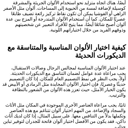
أيضًا، هناك اتجاه متزايد نحو استخدام الألوان الجريئة والمشرقة
كوسيلة لإضافة لمسة من الحيوية إلى المساحات. ألوان مثل الأصفر
الزاهي أو الفوشيا يمكن أن تكون نقاط تركيز رائعة تضيف طابعًا
عصريًا للمكان. كما أن استخدام الألوان المتدرجة أو المزج بين عدة
ألوان أصبح شائعًا أيضًا، مما يتيح للأفراد التعبير عن شخصيتهم
وذوقهم الفريد من خلال اختياراتهم اللونية.
كيفية اختيار الألوان المناسبة والمتناسقة مع
الديكورات الحديثة
عند اختيار الألوان المناسبة لمجالس الرجال وصالات الاستقبال،
يجب مراعاة عدة عوامل لضمان التناسق مع الديكورات الحديثة.
أولاً، يجب النظر في نمط التصميم العام للمكان. إذا كان التصميم
حديثًا وعصريًا، فإن اختيار الألوان المحايدة مثل الرمادي أو الأبيض قد
يكون الخيار الأمثل، حيث تعزز هذه الألوان من الشعور بالنظافة
والترتيب.
ثانيًا، يجب مراعاة العناصر الأخرى الموجودة في المكان مثل الأثاث
والسجاد والإضاءة. من المهم اختيار ألوان تتناغم مع هذه العناصر
وتكملها بدلاً من التنافس معها. على سبيل المثال، إذا كان لديك أثاث
داكن، فقد يكون من الأفضل اختيار ألوان فاتحة للجدران لتوفير تباين
جذاب.