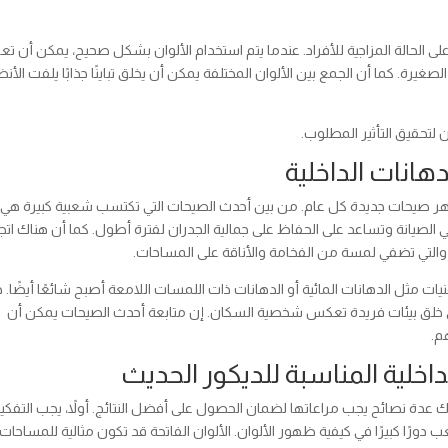
ى الحالة المزاجية للأفراد. عندما يتم استخدام الألوان بشكل صحيح، يمكن أن تعز
يرة. كما أن الجمع بين الألوان المختلفة يمكن أن يخلق تباينًا جذابًا يلفت الأنظ
 لتحقيق التأثير المطلوب.
انات الداخلية
تظهر صيحات جديدة كل عام. من بين أحدث الصيحات التي تكتسب شعبية كبيرة هي
ي الصيانة وتساعد على الحفاظ على جمالية الجدران لفترة أطول. كما أن هناك اتج
ن، والتي تضفي لمسة من الفخامة والأناقة على المساحات.
يات مثل الدهانات المائية أو الدهانات ذات اللمسات اللامعة أصبح شائعًا أيضًا. 
على خلق بيئات فريدة تعكس شخصية السكان. إن متابعة أحدث الصيحات يمكن أن
م.
لداخلية المناسبة للديكور الحديث
هناك عدة نصائح يجب مراعاتها لضمان الحصول على أفضل النتائج. أولاً، يجب التفكي
 دورًا كبيرًا في كيفية ظهور الألوان. الألوان الفاتحة قد تكون مثالية للمساحات 