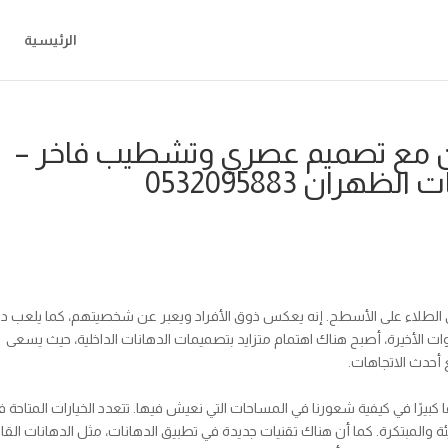
الرئيسية
رن مع تصميم عصري وتشطيب فاخر –
ران 0532095883
ق الطلاء على الأسطح. إنه يعكس ذوق الأفراد ويعبر عن شخصيتهم، كما يلعب دور
وات الأخيرة، أصبح هناك اهتمام متزايد بتصميمات الدهانات الداخلية، حيث يسعى
 أحدث الاتجاهات.
ا كبيرًا في كيفية شعورنا في المساحات التي نعيش فيها. تتعدد الخيارات المتاحة 
جريئة والمبتكرة. كما أن هناك تقنيات جديدة في تطبيق الدهانات، مثل الدهانات القاب