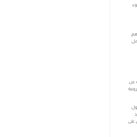
وء
هم.
مل
ت عن
ونية
ول
د
 على