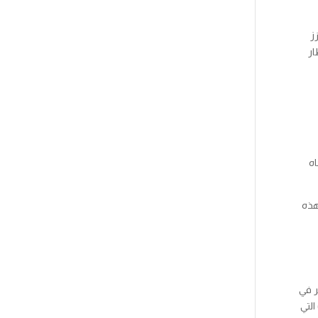
ز
ار
اه
هذه
ر في
التي