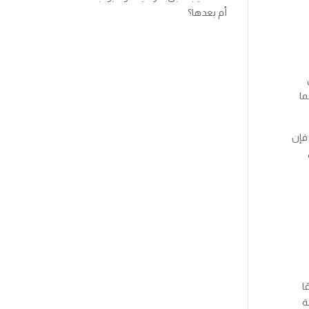
أم بعدها؟
ما
 فإن
ا
ة