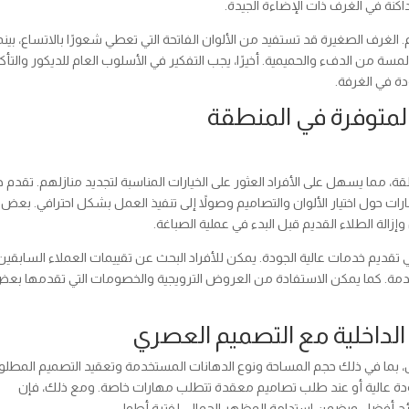
داكنة في الغرف ذات الإضاءة الجيدة.
ميم. الغرف الصغيرة قد تستفيد من الألوان الفاتحة التي تعطي شعورًا بالاتساع، بينم
لمسة من الدفء والحميمية. أخيرًا، يجب التفكير في الأسلوب العام للديكور والتأك
دة في الغرفة.
المتوفرة في المنطقة
ة، مما يسهل على الأفراد العثور على الخيارات المناسبة لتجديد منازلهم. تقدم 
ات حول اختيار الألوان والتصاميم وصولاً إلى تنفيذ العمل بشكل احترافي. بعض
زالة الطلاء القديم قبل البدء في عملية الصباغة.
تقديم خدمات عالية الجودة. يمكن للأفراد البحث عن تقييمات العملاء السابقين
مة. كما يمكن الاستفادة من العروض الترويجية والخصومات التي تقدمها بع
الداخلية مع التصميم العصري
امل، بما في ذلك حجم المساحة ونوع الدهانات المستخدمة وتعقيد التصميم المطلو
جودة عالية أو عند طلب تصاميم معقدة تتطلب مهارات خاصة. ومع ذلك، فإن
نتائج أفضل ويضمن استدامة المظهر الجمالي لفترة أطول.