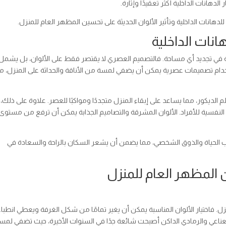
لدهانات الداخلية أكثر تعقيدًا وإثارة.
انات الداخلية وتأثير الألوان الحديثة على تحسين المظهر العام للمنزل.
انات الداخلية
ة في تجديد أي مساحة. فالتصميم العصري لا يقتصر فقط على الألوان، بل يشمل
تخدام تصميمات عصرية يمكن أن يضفي لمسة من الأناقة والحداثة على المنزل، م
الديكور، مما يساعد على إبقاء المنزل متجددًا ومواكبًا للعصر. علاوة على ذلك،
النفسية للأفراد. الألوان المشرقة والتصاميم الجذابة يمكن أن ترفع من مستوى
ب الحياة والذوق الشخصي، مما يضمن أن يشعر السكان بالراحة والسعادة في
ن المظهر العام للمنزل
زل. فاختيار الألوان المناسبة يمكن أن يغير تمامًا من شكل الغرفة ويعطي انطباعً
ر النعناعي والرمادي الداكن أصبحت شائعة جدًا في السنوات الأخيرة، حيث تضفي لمس