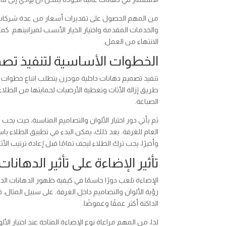
من المهم الحصول على تقديرات أسعار من عدة شركات قبل 
والخدمات المقدمة واختيار الخيار الأنسب لميزانيتهم. كم
الانتهاء من العمل.
الخطوات الأساسية لتنفيذ تصم
تنفيذ تصميم دهانات داخلية مودرن يتطلب اتباع خطوات 
طريق إزالة الأثاث وتغطية الأرضيات لحمايتها من الطلا
الصباغة.
ثم يأتي دور اختيار الألوان والتصاميم المناسبة، حيث يجب
العام للغرفة. بعد ذلك، يمكن البدء في تطبيق الطلاء باس
وأخيرًا، يجب ترك الطلاء ليجف تمامًا قبل إعادة ترتيب ال
تأثير الإضاءة على تأثير الدهانات
الإضاءة تلعب دورًا حاسمًا في كيفية ظهور الدهانات الد
رؤية الألوان والتصاميم داخل الغرفة. على سبيل المثال، قد 
الداكنة أكثر عمقًا وغموضًا.
لذا، من المهم مراعاة نوع الإضاءة المتاحة عند اختيار ال