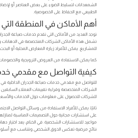
الشمعدانات لتسليط الضوء على بعض العناصر أو لإضافة
الطبيعي مع الحفاظ على الخصوصية.
أهم الأماكن في المنطقة التي 
توجد العديد من الأماكن التي تقدم خدمات صباغة الجدران 
تشمل هذه الأماكن الشركات المتخصصة في الدهانات وال
للمشاريع. يمكن للأفراد زيارة المعارض المحلية أو البح
كما يمكن الاستفادة من العروض الترويجية والخصومات ا
كيفية التواصل مع مقدمي خدما
للتواصل مع مقدمي خدمات صباغة الجدران الداخلية في ال
الشركات المتخصصة وقراءة تقييمات العملاء السابقين ل
للشركات للحصول على معلومات حول الخدمات والأسعار
ثانيًا، يمكن للأفراد الاستفادة من وسائل التواصل ال
على استشارات مجانية حول التصميمات المناسبة لمنازلهم
مواعيد للاستشارات الشخصية. في الختام، يعد اختيار دها
نتائج مرضية تعكس الذوق الشخصي وتتناسب مع أسلوب ا