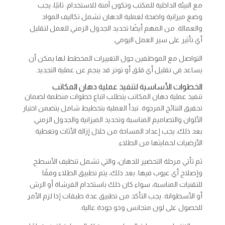
مع البيئة الداخلية للمكتب وتكون آمنة للاستخدام. ثانيًا، يجب
وضع ميزانية واضحة لعملية الدهان تشمل تكاليف المواد
والعمالة. من المهم أيضًا تحديد الجدول الزمني للعمل لتقليل
أي تأثير على سير العمل اليومي.
التواصل مع الموظفين حول التغييرات المخطط لها يمكن أن
يساعد في تقليل أي قلق أو توتر قد ينجم عن عملية التجديد.
الخطوات الأساسية لتنفيذ عملية دهان المكاتب
تنفيذ عملية دهان المكاتب يتطلب اتباع خطوات منظمة لضمان
تحقيق النتائج المرجوة. تبدأ العملية بتخطيط شامل يتضمن اختيار
الألوان والتصاميم المناسبة وتحديد الميزانية والجدول الزمني.
بعد ذلك، يجب إعداد المساحة من خلال إزالة الأثاث وتغطية
الأرضيات لحمايتها من الطلاء.
ثم تأتي مرحلة التحضير للدهان، والتي تشمل تنظيف الأسطح
وإصلاح أي عيوب فيها. بعد ذلك، يتم تطبيق الطلاء وفقًا
للتقنيات المناسبة، سواء كان ذلك باستخدام الفرشاة أو الرش
أو الأسطوانة. يجب التأكد من تطبيق عدة طبقات إذا لزم الأمر
للحصول على لون متجانس وذو جودة عالية.