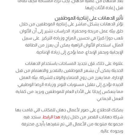
بعد الانتهاء من عملية الدهان، يجب ترك المساحة لتجف تمامًا
قبل إعادة الأثاث إليها.
تأثير الدهانات على إنتاجية الموظفين
تؤثر الدهانات بشكل مباشر على إنتاجية الموظفين من خلال
خلق بيئة عمل مريحة ومحفزة. الدراسات تشير إلى أن الألوان
تلعب دورًا كبيرًا في تحسين المزاج وزيادة التركيز. على سبيل
المثال، استخدام الألوان الزاهية يمكن أن يعزز من الطاقة
الإيجابية ويحفز الإبداع، مما يؤدي إلى زيادة الإنتاجية.
علاوة على ذلك، فإن تجديد المساحات باستخدام الدهانات
الحديثة يمكن أن يشعر الموظفين بالتقدير والاهتمام من قبل
الإدارة، مما يعزز من روح الانتماء والولاء للشركة. بيئة العمل
الجيدة تؤدي إلى تقليل مستويات التوتر وزيادة الرضا الوظيفي،
مما ينعكس إيجابًا على الأداء العام للموظفين ويزيد من كفاءة
العمل الجماعي.
يمكنك الاطلاع على صور لأعمال دهان للمكاتب التي قامت بها
شركة دهانات القصر من خلال زيارة
هذا الرابط
. ستجد فيه
مجموعة متنوعة من الأعمال التي تم تنفيذها بأيدي محترفة
وبجودة عالية.