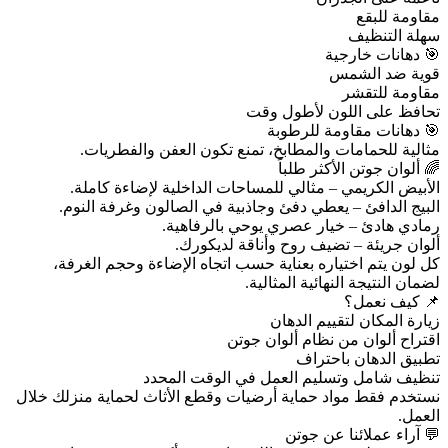
مقاومة للبقع
سهلة التنظيف
🎯 دهانات خارجية
قوية ضد الشمس
مقاومة للتقشر
تحافظ على اللون لأطول وقت
🎯 دهانات مقاومة للرطوبة
مثالية للحمامات والمطابخ، تمنع تكون العفن والفطريات.
🌈 ألوان جوتن الأكثر طلباً
الأبيض الكريمي – مثالي للمساحات الداخلية لإضاءة كاملة.
البيج الدافئ – يعطي دفئ وجاذبية في الصالون وغرفة النوم.
رمادي هادئ – خيار عصري يوحي بالرفاهية.
ألوان جريئة – تضيف روح وأناقة لديكورك.
كل لون يتم اختياره بعناية حسب اتجاه الإضاءة وحجم الغرفة،
لضمان النتيجة النهائية المثالية.
📌 كيف نعمل؟
زيارة المكان لتقييم الدهان
اقتراح ألوان من نظام ألوان جوتن
تطبيق الدهان باحتراف
تنظيف شامل وتسليم العمل في الوقت المحدد
نستخدم فقط مواد حماية أرضيات وقطع الأثاث لحماية منزلك خلال
العمل.
💬 آراء عملائنا عن جوتن