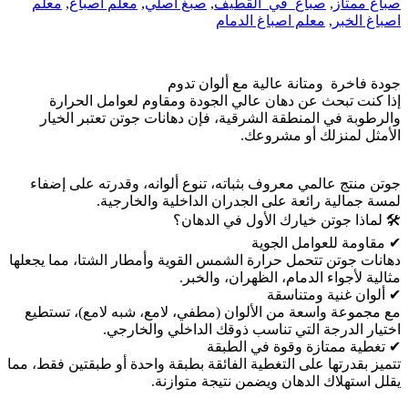
صباغ ممتاز
,
صباغ_في_القطيف
,
صبغ اصلي
,
معلم اصباغ
,
معلم
اصباغ الخبر
,
معلم اصباغ الدمام
جودة فاخرة ومتانة عالية مع ألوان تدوم
إذا كنت تبحث عن دهان عالي الجودة ومقاوم لعوامل الحرارة
والرطوبة في المنطقة الشرقية، فإن دهانات جوتن تعتبر الخيار
الأمثل لمنزلك أو مشروعك.
جوتن منتج عالمي معروف بثباته، تنوع ألوانه، وقدرته على إضفاء
لمسة جمالية رائعة على الجدران الداخلية والخارجية.
🛠 لماذا جوتن خيارك الأول في الدهان؟
✔ مقاومة للعوامل الجوية
دهانات جوتن تتحمل حرارة الشمس القوية وأمطار الشتا، مما يجعلها
مثالية لأجواء الدمام، الظهران، والخبر.
✔ ألوان غنية ومتناسقة
مع مجموعة واسعة من الألوان (مطفي، لامع، شبه لامع)، تستطيع
اختيار الدرجة التي تناسب ذوقك الداخلي والخارجي.
✔ تغطية ممتازة وقوة في الطبقة
تتميز بقدرتها على التغطية الفائقة بطبقة واحدة أو طبقتين فقط، مما
يقلل استهلاك الدهان ويضمن نتيجة متوازنة.