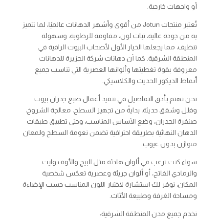
أو واجهات خارجية.
تُعتبر منتجات Jotun من أقوى وأشهر الدهانات عالميًا، لما تتميز
به من جودة عالية، ثبات لون، مقاومة للرطوبة، وسهولة
تنظيف، مما يجعلها الخيار الأول لأصحاب البيوت الراقية في
المنطقة الشرقية. كما أن دهانات شركة الجزيرة للدهانات
معروفة بقوة تغطيتها وألوانها العصرية التي تناسب جميع
أنماط الديكور الحديث والكلاسيكي.
نحن نهتم بأدق التفاصيل في تنفيذ أعمال صبغ جدران بيوت
وفلل وشقق حديثة، بدايةً من تجهيز السطح، معالجة الشروخ،
صنفرة الجدران، وضع الأساس المناسب، وحتى تطبيق طبقات
الدهان النهائية بطريقة احترافية تضمن نعومة السطح ولمعان
متوازن بدون عيوب.
سواء كنت ترغب في ألوان هادئة مثل البيج والأوف وايت
والرمادي الفاتح، أو ألوان جريئة وعصرية تعكس شخصية
المكان، نوفر لك استشارة لاختيار اللون المناسب حسب الإضاءة
ومساحة الغرفة وطبيعة الأثاث.
نخدم جميع مدن المنطقة الشرقية: