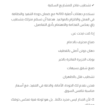
✔ تشطيب فاخر للمشاريع السكنية
نستخدم دهانات أصلية 100% مع ضمان جودة التنفيذ والنظافة
في العمل والالتزام بالمواعيد. هدفنا أن تستلم منزلك بتشطيب
راقٍ يعكس الفخامة والاهتمام بأدق التفاصيل.
إذا كنت تبحث عن:
صباغ محترف بالدمام
دهان جوتن أصلي بالقطيف
بويات الجزيرة الفاخرة بالخبر
صبغ شقق بسيهات
تشطيب فلل بالظهران
فنحن نقدم لك الجودة، الأمانة، والدقة في التنفيذ، مع أسعار
مناسبة تنافس السوق.
🎨 لأن الجدار ليس مجرد حائط… بل هو لوحة فنية تعكس ذوقك
وحياتك.