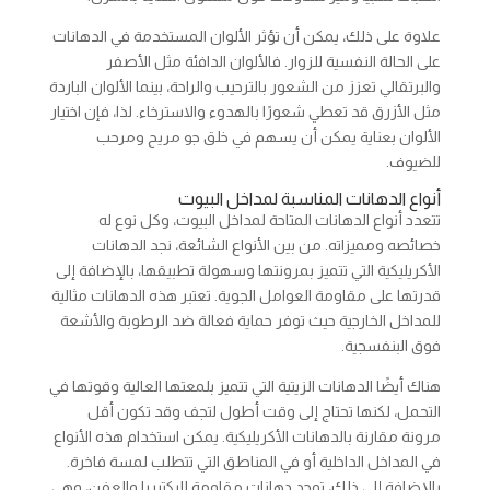
علاوة على ذلك، يمكن أن تؤثر الألوان المستخدمة في الدهانات
على الحالة النفسية للزوار. فالألوان الدافئة مثل الأصفر
والبرتقالي تعزز من الشعور بالترحيب والراحة، بينما الألوان الباردة
مثل الأزرق قد تعطي شعورًا بالهدوء والاسترخاء. لذا، فإن اختيار
الألوان بعناية يمكن أن يسهم في خلق جو مريح ومرحب
للضيوف.
أنواع الدهانات المناسبة لمداخل البيوت
تتعدد أنواع الدهانات المتاحة لمداخل البيوت، وكل نوع له
خصائصه ومميزاته. من بين الأنواع الشائعة، نجد الدهانات
الأكريليكية التي تتميز بمرونتها وسهولة تطبيقها، بالإضافة إلى
قدرتها على مقاومة العوامل الجوية. تعتبر هذه الدهانات مثالية
للمداخل الخارجية حيث توفر حماية فعالة ضد الرطوبة والأشعة
فوق البنفسجية.
هناك أيضًا الدهانات الزيتية التي تتميز بلمعتها العالية وقوتها في
التحمل، لكنها تحتاج إلى وقت أطول لتجف وقد تكون أقل
مرونة مقارنة بالدهانات الأكريليكية. يمكن استخدام هذه الأنواع
في المداخل الداخلية أو في المناطق التي تتطلب لمسة فاخرة.
بالإضافة إلى ذلك، توجد دهانات مقاومة للبكتيريا والعفن، وهي