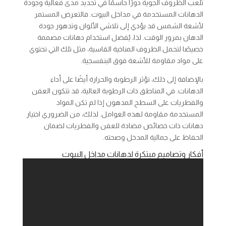
تلعب الظروف الجوية دورًا حاسمًا في تحديد مدى فعالية وجودة
الدهانات المستخدمة في مداخل البيوت. فالتعرض المستمر
لأشعة الشمس قد يؤدي إلى تلاشي الألوان وتدهور جودة
الدهان بمرور الوقت. لذا، يُفضل استخدام دهانات مصممة
خصيصًا لتحمل الظروف المناخية القاسية، مثل تلك التي تحتوي
على مواد مقاومة للأشعة فوق البنفسجية.
بالإضافة إلى ذلك، تؤثر الرطوبة والحرارة أيضًا على أداء
الدهانات. في المناطق ذات الرطوبة العالية، قد تتكون العفن
والفطريات على السطح المدهون إذا لم تكن المواد
المستخدمة مقاومة لهذه العوامل. لذلك، من الضروري اختيار
دهانات ذات خصائص مضادة للعفن والفطريات لضمان
الحفاظ على جمالية المدخل وصحته.
أفكار وتصاميم مبتكرة لدهانات مداخل البيوت