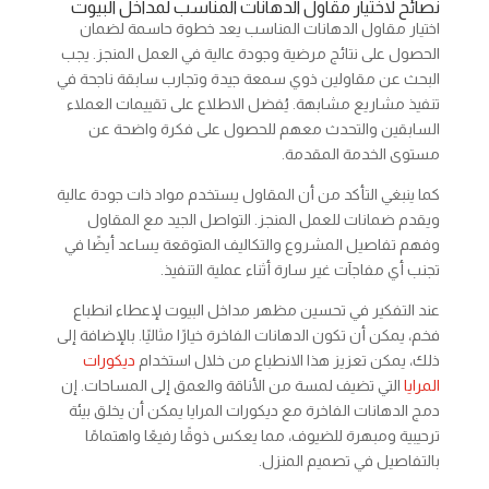
نصائح لاختيار مقاول الدهانات المناسب لمداخل البيوت
اختيار مقاول الدهانات المناسب يعد خطوة حاسمة لضمان
الحصول على نتائج مرضية وجودة عالية في العمل المنجز. يجب
البحث عن مقاولين ذوي سمعة جيدة وتجارب سابقة ناجحة في
تنفيذ مشاريع مشابهة. يُفضل الاطلاع على تقييمات العملاء
السابقين والتحدث معهم للحصول على فكرة واضحة عن
مستوى الخدمة المقدمة.
كما ينبغي التأكد من أن المقاول يستخدم مواد ذات جودة عالية
ويقدم ضمانات للعمل المنجز. التواصل الجيد مع المقاول
وفهم تفاصيل المشروع والتكاليف المتوقعة يساعد أيضًا في
تجنب أي مفاجآت غير سارة أثناء عملية التنفيذ.
عند التفكير في تحسين مظهر مداخل البيوت لإعطاء انطباع
فخم، يمكن أن تكون الدهانات الفاخرة خيارًا مثاليًا. بالإضافة إلى
ذلك، يمكن تعزيز هذا الانطباع من خلال استخدام
ديكورات
المرايا
التي تضيف لمسة من الأناقة والعمق إلى المساحات. إن
دمج الدهانات الفاخرة مع ديكورات المرايا يمكن أن يخلق بيئة
ترحيبية ومبهرة للضيوف، مما يعكس ذوقًا رفيعًا واهتمامًا
بالتفاصيل في تصميم المنزل.