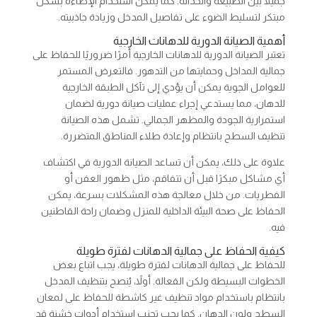
جميلًا بين الطبيعة والحداثة. كما يمكن استخدام الإضاءة بشكل
مبتكر لتسليط الضوء على تفاصيل المدخل وزيادة جاذبيته.
أهمية الصيانة الدورية للدهانات الخارجية
تعتبر الصيانة الدورية للدهانات الخارجية أمرًا ضروريًا للحفاظ على
جمالية المداخل وحمايتها من التدهور. فالتعرض المستمر
للعوامل الجوية يمكن أن يؤدي إلى تآكل الطبقة الخارجية
للدهان، مما يستدعي إجراء عمليات صيانة دورية لضمان
استمرارية الجودة والمظهر الجمالي. تشمل هذه الصيانة
تنظيف السطح بانتظام وإعادة طلاء المناطق المتضررة.
علاوة على ذلك، يمكن أن تساعد الصيانة الدورية في اكتشاف
أي مشاكل مبكرًا قبل أن تتفاقم، مثل ظهور العفن أو
الفطريات. من خلال معالجة هذه المشكلات بسرعة، يمكن
الحفاظ على صحة البيئة الداخلية للمنزل وضمان راحة القاطنين
فيه.
كيفية الحفاظ على جمالية الدهانات لفترة طويلة
للحفاظ على جمالية الدهانات لفترة طويلة، يجب اتباع بعض
الخطوات البسيطة ولكن الفعالة. أولاً، يُنصح بتنظيف المدخل
بانتظام باستخدام مواد تنظيف غير كاشطة للحفاظ على لمعان
السطح ولون الدهان. كما يجب تجنب استخدام أدوات خشنة قد