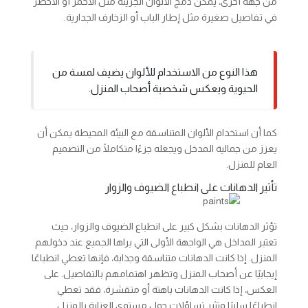
من جهة أخرى، يمكن دمج الألوان الجريئة مثل الأحمر أو الأخضر
في تفاصيل صغيرة مثل إطار الباب أو الزخارف الجدارية.
هذا النوع من الاستخدام للألوان يضيف لمسة من
الحيوية ويعكس شخصية أصحاب المنزل.
كما أن استخدام الألوان المتناسقة مع البيئة المحيطة يمكن أن
يعزز من جمالية المدخل ويجعله جزءًا متكاملًا من التصميم
العام للمنزل.
تأثير الدهانات على انطباع الضيوف والزوار
تؤثر الدهانات بشكل كبير على انطباع الضيوف والزوار، حيث
تعتبر المداخل هي الواجهة الأولى التي يراها الجميع عند دخولهم
المنزل. إذا كانت الدهانات متناسقة وجذابة، فإنها تعطي انطباعًا
إيجابيًا عن أصحاب المنزل وتظهر اهتمامهم بالتفاصيل. على
العكس، إذا كانت الدهانات باهتة أو متقشرة، فقد تعطي
انطباعًا سلبيًا وتثير تساؤلات حول مستوى العناية بالمنزل.