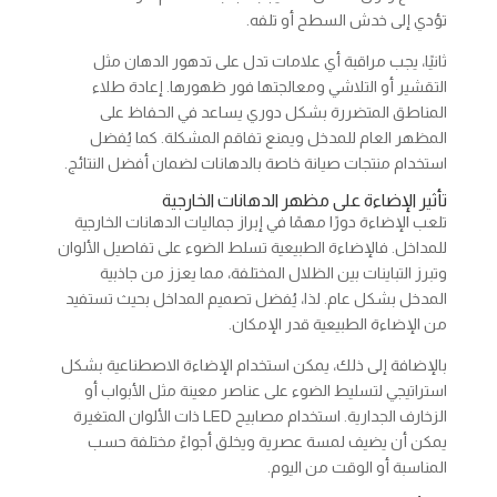
تؤدي إلى خدش السطح أو تلفه.
ثانيًا، يجب مراقبة أي علامات تدل على تدهور الدهان مثل
التقشير أو التلاشي ومعالجتها فور ظهورها. إعادة طلاء
المناطق المتضررة بشكل دوري يساعد في الحفاظ على
المظهر العام للمدخل ويمنع تفاقم المشكلة. كما يُفضل
استخدام منتجات صيانة خاصة بالدهانات لضمان أفضل النتائج.
تأثير الإضاءة على مظهر الدهانات الخارجية
تلعب الإضاءة دورًا مهمًا في إبراز جماليات الدهانات الخارجية
للمداخل. فالإضاءة الطبيعية تسلط الضوء على تفاصيل الألوان
وتبرز التباينات بين الظلال المختلفة، مما يعزز من جاذبية
المدخل بشكل عام. لذا، يُفضل تصميم المداخل بحيث تستفيد
من الإضاءة الطبيعية قدر الإمكان.
بالإضافة إلى ذلك، يمكن استخدام الإضاءة الاصطناعية بشكل
استراتيجي لتسليط الضوء على عناصر معينة مثل الأبواب أو
الزخارف الجدارية. استخدام مصابيح LED ذات الألوان المتغيرة
يمكن أن يضيف لمسة عصرية ويخلق أجواءً مختلفة حسب
المناسبة أو الوقت من اليوم.