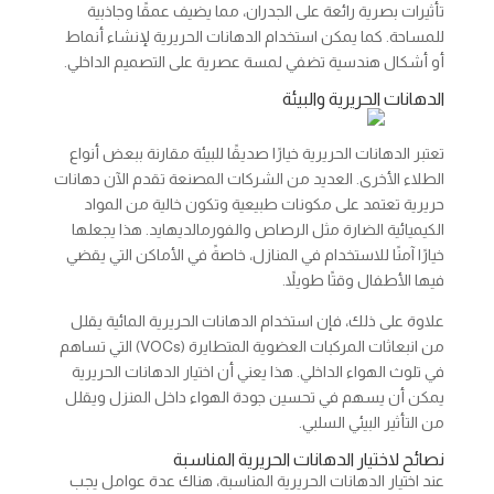
تأثيرات بصرية رائعة على الجدران، مما يضيف عمقًا وجاذبية
للمساحة. كما يمكن استخدام الدهانات الحريرية لإنشاء أنماط
أو أشكال هندسية تضفي لمسة عصرية على التصميم الداخلي.
الدهانات الحريرية والبيئة
تعتبر الدهانات الحريرية خيارًا صديقًا للبيئة مقارنة ببعض أنواع
الطلاء الأخرى. العديد من الشركات المصنعة تقدم الآن دهانات
حريرية تعتمد على مكونات طبيعية وتكون خالية من المواد
الكيميائية الضارة مثل الرصاص والفورمالديهايد. هذا يجعلها
خيارًا آمنًا للاستخدام في المنازل، خاصةً في الأماكن التي يقضي
فيها الأطفال وقتًا طويلاً.
علاوة على ذلك، فإن استخدام الدهانات الحريرية المائية يقلل
من انبعاثات المركبات العضوية المتطايرة (VOCs) التي تساهم
في تلوث الهواء الداخلي. هذا يعني أن اختيار الدهانات الحريرية
يمكن أن يسهم في تحسين جودة الهواء داخل المنزل ويقلل
من التأثير البيئي السلبي.
نصائح لاختيار الدهانات الحريرية المناسبة
عند اختيار الدهانات الحريرية المناسبة، هناك عدة عوامل يجب