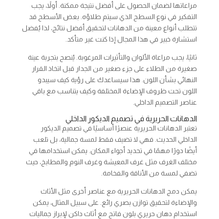
مراعاتها لضمان الحصول على أفضل نتيجة ممكنة. أولاً، يجب
التفكير في نوع السطح الذي سيتم طلاؤه. بعض الأسطح قد
تتطلب أنواع معينة من الدهانات لتحقيق أفضل نتائج، لذا يُفضل
استشارة خبير في هذا المجال إذا كنت غير متأكد.
ثانيًا، يجب مراعاة الألوان والتأثيرات المرغوبة. يُنصح بتجربة عينة
صغيرة من الطلاء على جزء صغير من الجدار قبل اتخاذ القرار
النهائي بشأن اللون. هذا سيساعدك على رؤية كيف سيبدو
اللون تحت ظروف الإضاءة المختلفة وكيف يتناسب مع باقي
عناصر التصميم الداخلي.
الدهانات الحريرية في تصميم الديكور الداخلي
تعتبر الدهانات الحريرية عنصرًا أساسيًا في تصميم الديكور
الداخلي الحديث. فهي لا تضيف فقط لمسة جمالية، بل تلعب
أيضًا دورًا مهمًا في تحديد أجواء المكان. يمكن استخدامها في
مختلف الغرف مثل غرف المعيشة وغرف النوم والمطابخ، حيث
تضفي لمسة من الأناقة والفخامة.
يمكن دمج الدهانات الحريرية مع عناصر أخرى مثل الأثاث
والإضاءة لتحقيق توازن بصري رائع. على سبيل المثال، يمكن
استخدام دهان حريري بلون فاتح مع أثاث داكن لإبراز جماليات