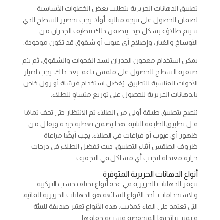
تطبيق الدهانات الحريرية يتطلب بعض الخطوات الأساسية
لضمان الحصول على نتيجة مثالية. أولاً، يجب تحضير السطح الذي
سيتم طلاؤه بشكل جيد. يتضمن ذلك تنظيف الجدران من
الأوساخ والغبار، وإصلاح أي عيوب أو شقوق قد تكون موجودة.
يمكن استخدام معجون الجدران لسد الفجوات والشقوق، ثم يتم
صنفرة السطح للحصول على ملمس ناعم. بعد ذلك، يجب اختيار
الأدوات المناسبة للتطبيق. يُفضل استخدام فرشاة أو رول خاص
بالدهانات الحريرية للحصول على توزيع متساوٍ للطلاء.
يُنصح بتطبيق طبقة أولى من الطلاء ثم الانتظار حتى تجف تمامًا
قبل تطبيق الطبقة الثانية. هذا يضمن تغطية جيدة ويقلل من
ظهور أي عيوب أو فراغات في الطلاء. يجب أيضًا مراعاة
ظروف الطقس أثناء التطبيق، حيث يُفضل الطلاء في درجات
حرارة معتدلة لتجنب أي مشاكل في التجفيف.
أنواع الدهانات الحريرية المتوفرة
تتوفر الدهانات الحريرية في عدة أنواع تختلف حسب التركيبة
والاستخدامات. أحد الأنواع الشائعة هو الدهانات الحريرية المائية،
التي تعتمد على الماء كمذيب. هذه الأنواع تعتبر صديقة للبيئة
وتتميز برائحتها المنخفضة وسرعة جفافها.