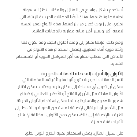
تُستخدم بشكل واسع في المنازل والمكاتب نظرًا لسهولة
تطبيقها وتنظيفها. هناك أيضًا الدهانات الحريرية الزيتية، التي
تحتوي على زيوت كجزء من تركيبتها. هذه الأنواع توفر لمسة
لامعة أكثر وتعتبر أكثر متانة مقارنة بالدهانات المائية.
ومع ذلك، فإنها تحتاج إلى وقت أطول لتجف وقد تكون لها
رائحة قوية أثناء التطبيق. يُفضل استخدام هذه الأنواع في
الأماكن التي تتطلب مقاومة أكبر للعوامل الجوية أو الاستخدام
الشديد.
الألوان والتأثيرات المذهلة للدهانات الحريرية
تتميز الدهانات الحريرية بتنوع ألوانها وتأثيراتها المذهلة التي
يمكن أن تحول أي مساحة إلى مكان فريد وجذاب. يمكن اختيار
الألوان الهادئة مثل الأزرق الفاتح أو الأخضر النعناعي لإضفاء
شعور بالهدوء والاسترخاء، بينما يمكن استخدام الألوان الجريئة
مثل الأحمر أو البرتقالي لإضافة لمسة من الحيوية والنشاط إلى
الغرف. بالإضافة إلى ذلك، يمكن دمج الألوان المختلفة لإنشاء
تأثيرات فنية مميزة.
على سبيل المثال، يمكن استخدام تقنية التدرج اللوني لخلق