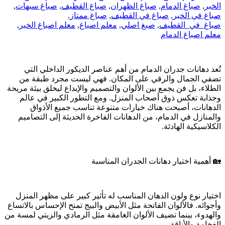
الخبر
,
صباغ الدمام
,
صباغ الظهران
,
صباغ القطيف
,
صباغ سيهات
,
صباغ في الخبر
,
صباغ في القطيف
,
صباغ ممتاز
,
صباغ_في_القطيف
,
صبغ اصلي
,
معلم اصباغ
,
معلم اصباغ الخبر
,
معلم اصباغ الدمام
تُعد دهانات جدران الدمام من أهم عناصر الديكور الداخلي التي
تضفي الجمال والرقي على المكان. فهي ليست مجرد طبقة من
الطلاء، بل فن يجمع بين الألوان والتصميم والإبداع ليخلق بيئة مريحة
وجذابة تعكس ذوق أصحاب المنزل. ومع التطور الكبير في عالم
الدهانات، أصبحت هناك خيارات متنوعة تناسب جميع الأذواق
والمنازل في الدمام، من الدهانات الفاخرة الحديثة إلى التصاميم
الكلاسيكية الهادئة.
🏡 أهمية اختيار دهانات الجدران المناسبة
اختيار نوع ولون الدهان المناسب له تأثير كبير على مظهر المنزل
وأجوائه. فالألوان الفاتحة مثل الأبيض والبيج تمنح الإحساس بالاتساع
والهدوء، بينما تضيف الألوان الغامقة مثل الرمادي والزيتي لمسة من
الفخامة والأناقة.