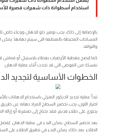
يُفضل استخدام أسطوانة ذات شعيرات متوسط
استخدام أسطوانة ذات شعيرات قصيرة للأس
بالإضافة إلى ذلك، يجب توفير دلو للدهان ووعاء خاص للأ
المساحات المحيطة بالمنطقة التي سيتم دهانها. يمكن ا
والنوافذ.
كما يُنصح بتغطية الأرضيات بغطاء بلاستيكي أو قماش قدي
نفسك من الفوضى التي قد تحدث أثناء عملية الدهان.
الخطوات الأساسية لتجديد الدي
تبدأ عملية تجديد الديكور المنزلي باستخدام الدهانات ب
اختيار اللون، يجب تحضير السطح المراد دهانه عن طريق تن
يحتوي على طلاء قديم، فقد تحتاج إلى صنفرته أو إزالة الط
بعد تحضير السطح، يمكن البدء في عملية الدهان. يُفضل
الطلاء. بعد ذلك، يمكن البدء في تطبيق الطلاء على ال