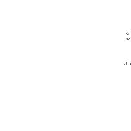
أي
فة.
ن أو