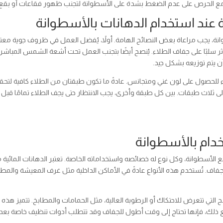
أكبر، مع الحرص على عدم الضغط بشدة على الأسطوانة لتجنب ظهور فقاعات أو بقع
ة عند استخدام الدهانات بالأسطوانة
وانة، يجب مراعاة بعض النصائح الهامة. أولاً، يُفضل العمل في ظروف جوية معتد
تؤثر سلبًا على جفاف الطلاء. يُنصح أيضًا بتجنب العمل تحت أشعة الشمس المباشرة
 يتم توزيعه بشكل جيد.
اء للحصول على لون غني ومتجانس. عادةً ما تكون طبقتان من الطلاء كافية لتحق
إلى ثلاث طبقات. بين كل طبقة وأخرى، يجب الانتظار حتى يجف الطلاء تمامًا قبل
خدام بالأسطوانة
ع الأسطوانة، وكل نوع له خصائصه واستخداماته الخاصة. تعتبر الدهانات المائية
فاف. تُستخدم هذه الأنواع عادةً في الأماكن الداخلية مثل غرف المعيشة والمطا
لأسطح التي تتعرض للاحتكاك أو الرطوبة العالية، مثل الحمامات والمطابخ. تتميز هذه
ومع ذلك، فإنها تحتاج إلى وقت أطول للجفاف وقد تتطلب أدوات تنظيف خاصة بعد