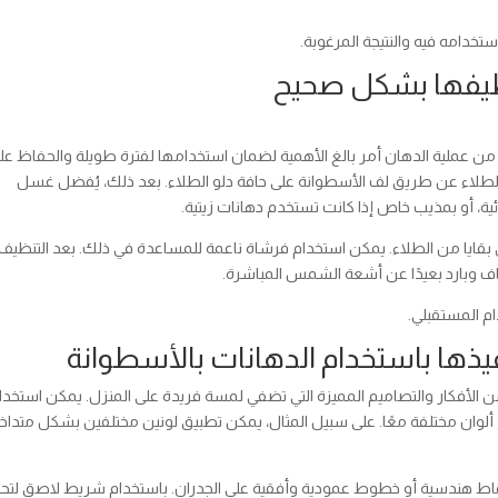
استخدامه فيه والنتيجة المرغوبة.
نظيفها بشكل صحيح
 من عملية الدهان أمر بالغ الأهمية لضمان استخدامها لفترة طويلة والحفاظ عل
ن الطلاء عن طريق لف الأسطوانة على حافة دلو الطلاء. بعد ذلك، يُفضل غسل
ية، أو بمذيب خاص إذا كانت تستخدم دهانات زيتية.
ي بقايا من الطلاء. يمكن استخدام فرشاة ناعمة للمساعدة في ذلك. بعد التنظيف،
اف وبارد بعيدًا عن أشعة الشمس المباشرة.
م المستقبلي.
يذها باستخدام الدهانات بالأسطوانة
ن الأفكار والتصاميم المميزة التي تضفي لمسة فريدة على المنزل. يمكن استخدا
ألوان مختلفة معًا. على سبيل المثال، يمكن تطبيق لونين مختلفين بشكل متداخ
نماط هندسية أو خطوط عمودية وأفقية على الجدران. باستخدام شريط لاصق لتح