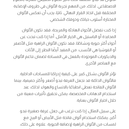
الاصطناعي. لذلك، من المهم تجربة الألوان في ظروف الإضاءة
المختلفة قبل اتخاذ القرار النهائي. ثانيًا، يجب أن تعكس الألوان
المختارة أسلوب حياتك وذوقك الشخصي.
إذا كنت تفضل الأجواء الهادئة والمريحة، فقد تكون الألوان
المحايدة أو الباستيل هي الخيار الأمثل. أما إذا كنت تبحث عن
أجواء أكثر حيوية ونشاطًا، فقد تكون الألوان الزاهية مثل الأصفر
أو الفوشيا هي الأنسب. من المفيد أيضًا النظر إلى الأثاث
والديكورات الموجودة بالفعل في المساحة لضمان تناغم الألوان
مع العناصر الأخرى.
تؤثر الألوان بشكل كبير على كيفية إدراكنا للمساحات الداخلية.
فالألوان الداكنة قد تجعل الغرفة تبدو أصغر وأكثر حميمية، بينما
الألوان الفاتحة تعطي انطباعًا بالاتساع والهواء. لذلك، عند
استخدام الدهانات المخصصة، يمكن تحقيق تأثيرات معينة من
خلال اختيار الألوان بعناية.
على سبيل المثال، إذا كنت ترغب في جعل غرفة صغيرة تبدو
أكبر، يمكنك استخدام ألوان فاتحة مثل الأبيض أو البيج مع
لمسات من الألوان الزاهية لإضافة الحيوية. علاوة على ذلك،