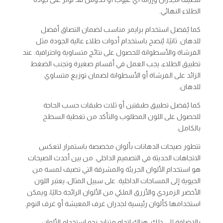
الطلاء النهائي.
كما يُفضل استخدام برايمر مناسب لضمان التصاق أفضل
للدهان. ثانيًا، يُنصح باستخدام أدوات طلاء عالية الجودة مثل
الفرشاة والأسطوانة للحصول على نتائج متساوية واحترافية. عند
تطبيق الطلاء، يجب العمل في أقسام صغيرة وتجنب الضغط
الزائد على الفرشاة أو الأسطوانة لضمان توزيع متساوي
للدهان.
كما يُفضل تطبيق طبقتين أو ثلاث طبقات حسب الحاجة
للحصول على اللون المطلوب والتأكد من تغطية السطح
بالكامل.
تتطور صيحات الدهانات بألوان مخصصة باستمرار لتعكس
الاتجاهات الحديثة في التصميم الداخلي. من بين أحدث الصيحات
هو استخدام الألوان الجريئة والمشرقة التي تضيف لمسة من
الحيوية إلى المساحات الداخلية. على سبيل المثال، يعتبر اللون
الأخضر الزمردي والأزرق الملكي من الألوان الرائجة حاليًا، ويمكن
استخدامها كألوان رئيسية لجدران غرف المعيشة أو غرف النوم.
بالإضافة إلى ذلك، هناك اتجاه متزايد نحو استخدام الألوان