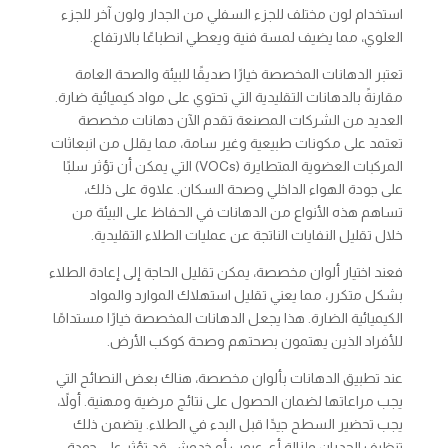
استخدام لون مختلف للجزء السفلي من الجدار ولون آخر للجزء
العلوي، مما يضيف لمسة فنية ويعطي انطباعًا بالارتفاع.
تعتبر الدهانات المخصصة خيارًا صديقًا للبيئة والصحة العامة
مقارنةً بالدهانات التقليدية التي تحتوي على مواد كيميائية ضارة.
العديد من الشركات المصنعة تقدم الآن دهانات مخصصة
تعتمد على مكونات طبيعية وغير سامة، مما يقلل من انبعاثات
المركبات العضوية المتطايرة (VOCs) التي يمكن أن تؤثر سلبًا
على جودة الهواء الداخلي وصحة السكان. علاوة على ذلك،
تساهم هذه الأنواع من الدهانات في الحفاظ على البيئة من
خلال تقليل النفايات الناتجة عن عمليات الطلاء التقليدية.
فعند اختيار ألوان مخصصة، يمكن تقليل الحاجة إلى إعادة الطلاء
بشكل متكرر، مما يعني تقليل استهلاك الموارد والمواد
الكيميائية الضارة. هذا يجعل الدهانات المخصصة خيارًا مستدامًا
للأفراد الذين يهتمون بصحتهم وصحة كوكب الأرض.
عند تطبيق الدهانات بألوان مخصصة، هناك بعض النصائح التي
يجب مراعاتها لضمان الحصول على نتائج مرضية ومهنية. أولاً،
يجب تحضير السطح جيدًا قبل البدء في الطلاء. يتضمن ذلك
تنظيف الجدران وإزالة أي عيوب أو خدوش قد تؤثر على جودة