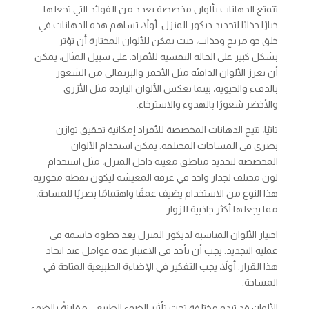
تتمتع الدهانات بألوان مخصصة بعدد من الفوائد التي تجعلها
خيارًا جذابًا لتجديد ديكور المنزل. أولاً، تساهم هذه الدهانات في
خلق جو مريح وجذاب، حيث يمكن للألوان المختارة أن تؤثر
بشكل كبير على الحالة النفسية للأفراد. على سبيل المثال، يمكن
أن تعزز الألوان الدافئة مثل الأحمر والبرتقالي من الشعور
بالدفء والحيوية، بينما تعكس الألوان الباردة مثل الأزرق
والأخضر شعورًا بالهدوء والاسترخاء.
ثانيًا، تتيح الدهانات المخصصة للأفراد إمكانية تحقيق توازن
بصري في المساحات المختلفة. يمكن استخدام الألوان
المخصصة لتحديد مناطق معينة داخل المنزل، مثل استخدام
لون مختلف لجدار واحد في غرفة المعيشة ليكون نقطة محورية.
هذا النوع من الاستخدام يضيف عمقًا واهتمامًا بصريًا للمساحة،
مما يجعلها أكثر جاذبية للزوار.
اختيار الألوان المناسبة لديكور المنزل يعد خطوة حاسمة في
عملية التجديد. يجب أن تأخذ في الاعتبار عدة عوامل عند اتخاذ
هذا القرار. أولاً، يجب التفكير في الإضاءة الطبيعية المتاحة في
المساحة.
الألوان قد تبدو مختلفة تحت تأثير الضوء الطبيعي مقارنةً بالضوء