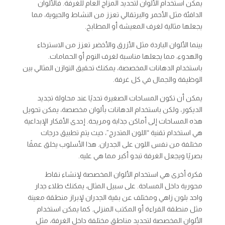
يمكن استخدام الألوان لتحديد المزاج العام للغرفة. فالألوان
الدافئة مثل الأحمر والبرتقالي تعزز من النشاط والحيوية، مما
يجعلها مثالية لغرف المعيشة أو المطابخ.
بينما الألوان الباردة مثل الأزرق والأخضر تعزز من الاسترخاء
والهدوء، مما يجعلها مناسبة لغرف النوم أو الحمامات.
باستخدام الدهانات المخصصة، يمكنك تحقيق التوازن المثالي بين
الوظيفة والجمال في كل غرفة.
يمكن أن تكون المساحات الصغيرة تحديًا عند محاولة تجديد
الديكور، ولكن باستخدام الدهانات بألوان مخصصة، يمكن تحويل
هذه المساحات إلى أماكن جذابة ومريحة. إحدى الأفكار الإبداعية
هي استخدام تقنية “اللون المتدرج”، حيث يتم تطبيق درجات
مختلفة من نفس اللون على الجدران. هذا الأسلوب يخلق عمقًا
بصريًا ويجعل الغرفة تبدو أكبر مما هي عليه.
فكرة أخرى هي استخدام الألوان المخصصة لإنشاء نقاط
محورية داخل المساحة. على سبيل المثال، يمكنك طلاء جدار
واحد بلون زاهي ومختلف عن بقية الجدران لإبراز منطقة معينة
مثل منطقة القراءة أو المكتب المنزلي. كما يمكن استخدام
الألوان المخصصة لتحديد مناطق مختلفة داخل الغرفة، مثل