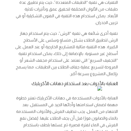
التقنيات هي تقنية “الطبقات المتعددة”، حيث يتم تطبيق عدة
طبقات من الألوان المختلفة لتحقيق عمق وتأثيرات ثلاثية
الأبعاد. يمكن استخدام هذه التقنية في الفنون التشكيلية أو في
تزيين الجدران.
تقنية أخرى شائعة هي تقنية “الرش”، حيث يتم استخدام جهاز
الرش لتطبيق الطلاء بشكل متساوٍ وسلس على الأسطح
الكبيرة. هذه التقنية مثالية للمشاريع الخارجية أو عند العمل على
أسطح غير مستوية. بالإضافة إلى ذلك، يمكن استخدام تقنية
“التجفيف السريع” التي تعتمد على استخدام مجفف الشعر أو
المروحة لتسريع عملية جفاف الطلاء بين الطبقات، مما يسمح
بإكمال المشروع بسرعة أكبر.
العناية بالأدوات بعد استخدام دهانات الأكريليك
العناية بالأدوات المستخدمة في دهانات الأكريليك تعتبر خطوة
مهمة لضمان استدامتها وأدائها الجيد في المستقبل. بعد
الانتهاء من العمل، يجب تنظيف الفرش والأدوات المستخدمة
بالماء والصابون فورًا قبل أن يجف الطلاء عليها. يُفضل نقع
الفرش في الماء لفترة قصيرة ثم غسلها بلطف باستخدام