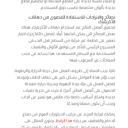
لإضفاء لمسة جديدة على القطع القديمة أو لتصميم قطع
جديدة بألوان مخصصة تناسب ذوق المستخدم.
نصائح واقتراحات للاستفادة القصوى من دهانات
الأكريليك
لتحقيق أفضل النتائج عند استخدام دهانات الأكريليك، هناك
بعض النصائح التي يمكن اتباعها. أولاً، يُفضل دائمًا إجراء اختبار
صغير على قطعة غير مرئية من السطح قبل البدء في
المشروع الرئيسي للتأكد من توافق الألوان والتقنيات
المستخدمة مع السطح المستهدف. هذا يساعد في تجنب
المفاجآت غير المرغوب فيها.
ثانيًا، يجب الانتباه إلى ظروف العمل مثل درجة الحرارة والرطوبة،
حيث تؤثر هذه العوامل بشكل كبير على جفاف الطلاء وجودته.
يُفضل العمل في بيئة جيدة التهوية وبدرجة حرارة معتدلة
للحصول على أفضل النتائج. أخيرًا، لا تتردد في تجربة تقنيات
جديدة وابتكار أساليب خاصة بك؛ فالفن هو تعبير عن الذات
ويجب أن يكون ممتعًا ومبدعًا.
يمكنك قراءة المزيد عن تركيب الديكورات الفوم من صباغ
الدمام والقطيف عبر زيارة
هذا الرابط
. يحتوي المقال على
معلومات مفيدة حول كيفية تركيب الديكورات الفوم بشكل