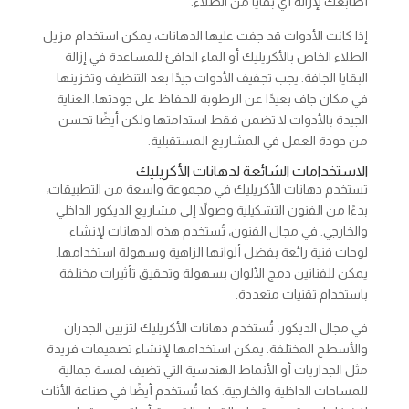
أصابعك لإزالة أي بقايا من الطلاء.
إذا كانت الأدوات قد جفت عليها الدهانات، يمكن استخدام مزيل
الطلاء الخاص بالأكريليك أو الماء الدافئ للمساعدة في إزالة
البقايا الجافة. يجب تجفيف الأدوات جيدًا بعد التنظيف وتخزينها
في مكان جاف بعيدًا عن الرطوبة للحفاظ على جودتها. العناية
الجيدة بالأدوات لا تضمن فقط استدامتها ولكن أيضًا تحسن
من جودة العمل في المشاريع المستقبلية.
الاستخدامات الشائعة لدهانات الأكريليك
تستخدم دهانات الأكريليك في مجموعة واسعة من التطبيقات،
بدءًا من الفنون التشكيلية وصولاً إلى مشاريع الديكور الداخلي
والخارجي. في مجال الفنون، تُستخدم هذه الدهانات لإنشاء
لوحات فنية رائعة بفضل ألوانها الزاهية وسهولة استخدامها.
يمكن للفنانين دمج الألوان بسهولة وتحقيق تأثيرات مختلفة
باستخدام تقنيات متعددة.
في مجال الديكور، تُستخدم دهانات الأكريليك لتزيين الجدران
والأسطح المختلفة. يمكن استخدامها لإنشاء تصميمات فريدة
مثل الجداريات أو الأنماط الهندسية التي تضيف لمسة جمالية
للمساحات الداخلية والخارجية. كما تُستخدم أيضًا في صناعة الأثاث