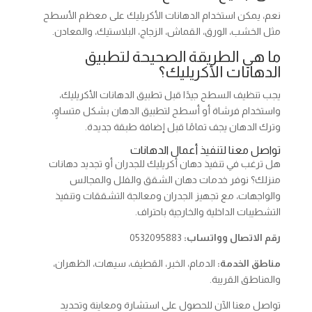
نعم، يمكن استخدام الدهانات الأكريليك على معظم الأسطح
مثل الخشب، الورق، القماش، الزجاج، البلاستيك، والمعادن.
ما هي الطريقة الصحيحة لتطبيق
الدهانات الأكريليك؟
يجب تنظيف السطح جيدًا قبل تطبيق الدهانات الأكريليك،
واستخدام فرشاة أو أسطح لتطبيق الدهان بشكل متساوٍ،
وترك الدهان يجف تمامًا قبل إضافة طبقة جديدة.
تواصل معنا لتنفيذ أعمال الدهانات
هل ترغب في تنفيذ دهان أكريليك للجدران أو تجديد دهانات
منزلك؟ نوفر خدمات دهان الشقق والفلل والمجالس
والواجهات، مع تجهيز الجدران ومعالجة التشققات وتنفيذ
التشطيبات الداخلية والخارجية باحتراف.
رقم الاتصال وواتساب:
0532095883
مناطق الخدمة:
الدمام، الخبر، القطيف، سيهات، الظهران،
والمناطق القريبة.
تواصل معنا الآن للحصول على استشارة ومعاينة وتحديد