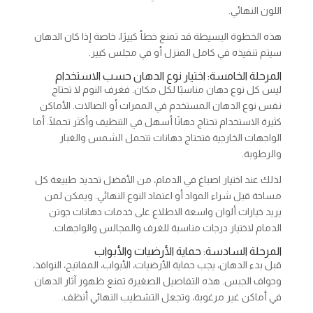
اللون النهائي.
هذه الخطوة البسيطة قد تمنع خطأ كبيرًا، خاصة إذا كان الدهان
سيتم تنفيذه في كامل المنزل أو في مجلس كبير.
المرحلة الخامسة: اختيار نوع الدهان حسب الاستخدام
ليس كل نوع دهان مناسبًا لكل مكان. فغرف النوم لا تحتاج
نفس نوع الدهان المستخدم في الممرات أو الصالات. الأماكن
كثيرة الاستخدام تحتاج دهانًا أسهل في التنظيف وأكثر تحملًا. أما
الواجهات الخارجية فتحتاج دهانات تتحمل الشمس والغبار
والرطوبة.
لذلك عند اختيار اصباغ في الدمام، من الأفضل تحديد طبيعة كل
مساحة قبل شراء المواد أو اعتماد النوع النهائي. ويمكن لمن
يريد خيارات ألوان واسعة الاطلاع على خدمات دهانات جوتن
الدمام لاختيار درجات مناسبة للغرف والمجالس والواجهات.
المرحلة السادسة: حماية الأرضيات والأبواب
قبل بدء الدهان، يجب حماية الأرضيات، الأبواب، المفاتيح، النوافذ،
وحواف الجبس. هذه التفاصيل الصغيرة تمنع ظهور آثار الدهان
في أماكن غير مرغوبة، وتجعل التشطيب النهائي أنظف.