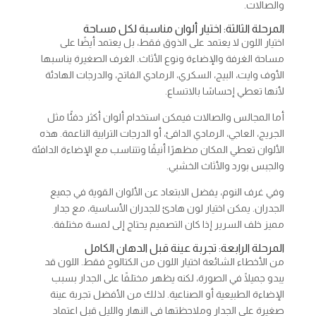
والصالات.
المرحلة الثالثة: اختيار ألوان مناسبة لكل مساحة
اختيار اللون لا يعتمد على الذوق فقط، بل يعتمد أيضًا على
مساحة الغرفة والإضاءة ونوع الأثاث. الغرف الصغيرة يناسبها
الأوف وايت، البيج، السكري، الرمادي الفاتح، والدرجات الهادئة
لأنها تعطي إحساسًا بالاتساع.
أما المجالس والصالات فيمكن استخدام ألوان أكثر دفئًا مثل
الجريج، العاجي، الرمادي الدافئ، أو الدرجات الترابية الناعمة. هذه
الألوان تعطي المكان مظهرًا أنيقًا وتتناسب مع الإضاءة الدافئة
والجبس بورد والأثاث الخشبي.
وفي غرف النوم، يفضل الابتعاد عن الألوان القوية في جميع
الجدران. يمكن اختيار لون هادئ للجدران الأساسية، مع جدار
مميز خلف السرير إذا كان التصميم يحتاج إلى لمسة مختلفة.
المرحلة الرابعة: تجربة عينة قبل الدهان الكامل
من الأخطاء الشائعة اختيار اللون من الكتالوج فقط. اللون قد
يبدو جميلًا في الصورة، لكنه يظهر مختلفًا على الجدار بسبب
الإضاءة الطبيعية أو الصناعية. لذلك من الأفضل تجربة عينة
صغيرة على الجدار وملاحظتها في النهار والليل قبل اعتماد