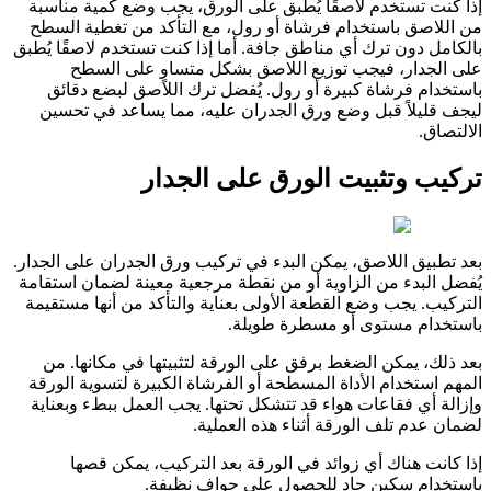
إذا كنت تستخدم لاصقًا يُطبق على الورق، يجب وضع كمية مناسبة
من اللاصق باستخدام فرشاة أو رول، مع التأكد من تغطية السطح
بالكامل دون ترك أي مناطق جافة. أما إذا كنت تستخدم لاصقًا يُطبق
على الجدار، فيجب توزيع اللاصق بشكل متساوٍ على السطح
باستخدام فرشاة كبيرة أو رول. يُفضل ترك اللاصق لبضع دقائق
ليجف قليلاً قبل وضع ورق الجدران عليه، مما يساعد في تحسين
الالتصاق.
تركيب وتثبيت الورق على الجدار
بعد تطبيق اللاصق، يمكن البدء في تركيب ورق الجدران على الجدار.
يُفضل البدء من الزاوية أو من نقطة مرجعية معينة لضمان استقامة
التركيب. يجب وضع القطعة الأولى بعناية والتأكد من أنها مستقيمة
باستخدام مستوى أو مسطرة طويلة.
بعد ذلك، يمكن الضغط برفق على الورقة لتثبيتها في مكانها. من
المهم استخدام الأداة المسطحة أو الفرشاة الكبيرة لتسوية الورقة
وإزالة أي فقاعات هواء قد تتشكل تحتها. يجب العمل ببطء وبعناية
لضمان عدم تلف الورقة أثناء هذه العملية.
إذا كانت هناك أي زوائد في الورقة بعد التركيب، يمكن قصها
باستخدام سكين حاد للحصول على حواف نظيفة.