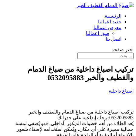
الرئيسية
جديد اعمالنا
معرض اعمالنا
صور اعمالنا
اتصل بنا
اختر صفحة
تركيب اصباغ داخلية من صباغ الدمام
والقطيف والخبر 0532095883
اصباغ داخلية
تركيب اصباغ داخلية من صباغ الدمام والقطيف والخبر
0532095883: رحلة إبداعية على جدرانك
يُعد الطلاء من أهم خطوات الديكور الداخلي، فهو يُضفي لمسة
جمالية مميزة على أي مكان، ويُمكن استخدامه لإضفاء شعور
بالاتساع أو الدفء أو الراحة على الغرفة.