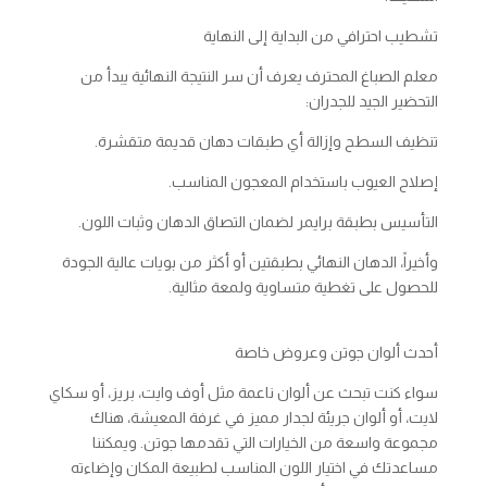
تشطيب احترافي من البداية إلى النهاية
معلم الصباغ المحترف يعرف أن سر النتيجة النهائية يبدأ من
التحضير الجيد للجدران:
تنظيف السطح وإزالة أي طبقات دهان قديمة متقشرة.
إصلاح العيوب باستخدام المعجون المناسب.
التأسيس بطبقة برايمر لضمان التصاق الدهان وثبات اللون.
وأخيراً، الدهان النهائي بطبقتين أو أكثر من بويات عالية الجودة
للحصول على تغطية متساوية ولمعة مثالية.
أحدث ألوان جوتن وعروض خاصة
سواء كنت تبحث عن ألوان ناعمة مثل أوف وايت، بريز، أو سكاي
لايت، أو ألوان جريئة لجدار مميز في غرفة المعيشة، هناك
مجموعة واسعة من الخيارات التي تقدمها جوتن. ويمكننا
مساعدتك في اختيار اللون المناسب لطبيعة المكان وإضاءته