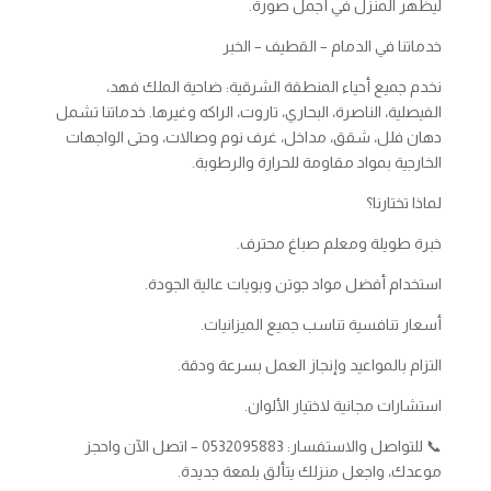
ليظهر المنزل في أجمل صورة.
خدماتنا في الدمام – القطيف – الخبر
نخدم جميع أحياء المنطقة الشرقية: ضاحية الملك فهد،
الفيصلية، الناصرة، البحاري، تاروت، الراكه وغيرها. خدماتنا تشمل
دهان فلل، شقق، مداخل، غرف نوم وصالات، وحتى الواجهات
الخارجية بمواد مقاومة للحرارة والرطوبة.
لماذا تختارنا؟
خبرة طويلة ومعلم صباغ محترف.
استخدام أفضل مواد جوتن وبويات عالية الجودة.
أسعار تنافسية تناسب جميع الميزانيات.
التزام بالمواعيد وإنجاز العمل بسرعة ودقة.
استشارات مجانية لاختيار الألوان.
📞 للتواصل والاستفسار: 0532095883 – اتصل الآن واحجز
موعدك، واجعل منزلك يتألق بلمعة جديدة.