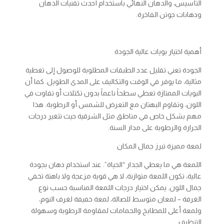
التأسيس، والدهان النهائي باستخدام أحدث تقنيات الدهان
ودهانات جوتن الفاخرة.
أهمية اختيار بويات عالية الجودة
الجودة تعني تقليل عدد الطبقات المطلوبة للوصول إلى تغطية
مثالية، ما يوفر في الوقت والتكاليف على المدى الطويل. كما أن
البويات الممتازة تعطي سطحاً ناعماً بدون تكتلات أو تفاوت في
اللون، وتقاوم البهتان مع التعرض للشمس أو الرطوبة. هذا
مهم بشكل خاص في مناطق مثل الشرقية حيث تتغير درجات
الحرارة والرطوبة على مدار السنة.
لمعة مميزة تبرز جمال المكان
اللمعة هي ما يعطي الجدار “الحياة”. عند استخدام دهان بجودة
عالية، تكون اللمعة متوازنة، لا هي قوية مزعجة ولا باهتة تخفي
جمال اللون. يمكن اختيار درجات اللمعة المناسبة حسب نوع
الغرفة – لمعان متوسط للصالة، لمعة خفيفة لغرف النوم،
ولمعة أعلى للمطابخ والحمامات لمقاومة الرطوبة وسهولة
التنظيف.