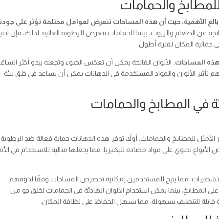
للمطابخ والحمامات
ًا بالغ الأهمية، حيث أن هذه المساحات تتعرض لعوامل مختلفة تؤثر على جودت
تجة عن الطعام والزيوت، بينما الحمامات تتعرض للرطوبة العالية. لذلك، فإن اختيا
جمالية المكان لفترة أطول.
 هذه المساحات.
الألوان الفاتحة يمكن أن تعكس الضوء وتجعله يبدو أكثر اتساعًا،
 فهم تأثير الألوان والمواد المستخدمة في الدهانات يمكن أن يساعد في خلق بيئة
ثة في المطابخ والحمامات
يار الأمثل للمطابخ والحمامات. أولاً، توفر هذه الدهانات حماية فعالة ضد الرطوبة
الأنواع تحتوي على مواد مضادة للبكتيريا، مما يجعلها مثالية للاستخدام في الأ
ن والتشطيبات، مما يتيح للمستخدمين إمكانية تخصيص المساحات وفقًا لذوقهم
على المطابخ، بينما يمكن استخدام الألوان الهادئة في الحمامات لخلق جو من
ثة قابلة للتنظيف بسهولة، مما يسهل الحفاظ على نظافة المكان.