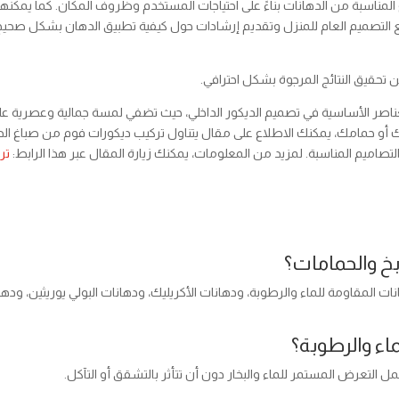
 المناسبة من الدهانات بناءً على احتياجات المستخدم وظروف المكان. كما يمكنه
مع التصميم العام للمنزل وتقديم إرشادات حول كيفية تطبيق الدهان بشكل صحي
 تحقيق النتائج المرجوة بشكل احترافي.
العناصر الأساسية في تصميم الديكور الداخلي، حيث تضفي لمسة جمالية وعصرية ع
 أو حمامك، يمكنك الاطلاع على مقال يتناول تركيب ديكورات فوم من صباغ الد
لتصاميم المناسبة. لمزيد من المعلومات، يمكنك زيارة المقال عبر هذا الرابط:
تر
ابخ والحمامات؟
ات المقاومة للماء والرطوبة، ودهانات الأكريليك، ودهانات البولي يوريثين، وده
اء والرطوبة؟
مل التعرض المستمر للماء والبخار دون أن تتأثر بالتشقق أو التآكل.