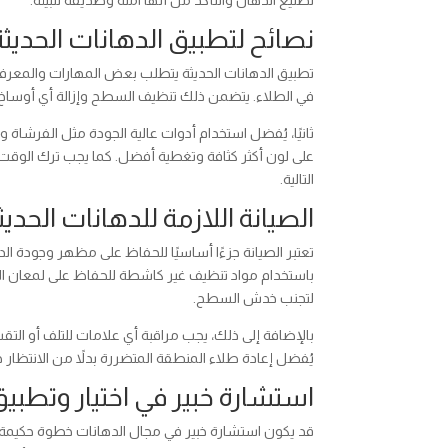
تصنيع الدهان والتأكد من أنها آمنة وصديقة للبيئة.
نصائح لتطبيق الدهانات الحديث
تطبيق الدهانات الحديثة يتطلب بعض المهارات والمعرفة
في الطلاء. يتضمن ذلك تنظيف السطح وإزالة أي أوساخ أ
ثانيًا، يُفضل استخدام أدوات عالية الجودة مثل الفرشا
على لون أكثر كثافة وتغطية أفضل. كما يجب ترك الوق
التالية.
الصيانة اللازمة للدهانات الحد
تعتبر الصيانة جزءًا أساسيًا للحفاظ على مظهر وجودة ا
باستخدام مواد تنظيف غير كاشطة للحفاظ على لمعان ال
لتجنب خدش السطح.
بالإضافة إلى ذلك، يجب مراقبة أي علامات للتلف أو الت
يُفضل إعادة طلاء المنطقة المتضررة بدلاً من الانتظار 
استشارة خبير في اختيار وتطبيق
قد يكون استشارة خبير في مجال الدهانات خطوة حكيمة ل