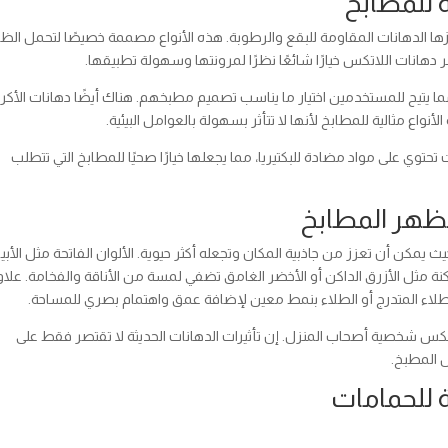
ة للمطابخ
برزها الدهانات المقاومة للبقع والرطوبة. هذه الأنواع مصممة خصيصًا لتحمل ال
ر دهانات اللاتكس خيارًا شائعًا نظرًا لمرونتها وسهولة تطبيقها.
ما يتيح للمستخدمين اختيار ما يناسب تصميم مطبخهم. هناك أيضًا دهانات الأكر
الأنواع مثالية للمطابخ لأنها لا تتأثر بسهولة بالعوامل البيئية.
توي على مواد مضادة للبكتيريا، مما يجعلها خيارًا صحيًا للمطابخ التي تتطلب
 مظهر المطابخ
ث يمكن أن تعزز من جاذبية المكان وتجعله أكثر حيوية. الألوان الفاتحة مثل الأ
داكنة مثل الأزرق الداكن أو الأخضر الغامق تضفي لمسة من الأناقة والفخامة. علا
لطلاء المتدرج أو الطلاء بنمط معين لإضافة عمق واهتمام بصري للمساحة.
عكس شخصية أصحاب المنزل. إن تأثيرات الدهانات الحديثة لا تقتصر فقط على
ل المطبخ.
ة للحمامات