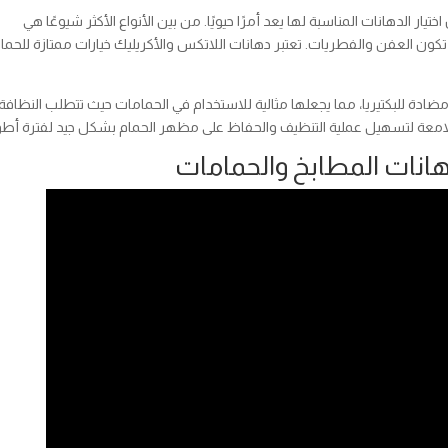
تيار الدهانات المناسبة لها يعد أمرًا حيويًا. من بين الأنواع الأكثر شيوعًا هي
تكون العفن والفطريات. تعتبر دهانات اللاتكس والأكريليك خيارات ممتازة للحم
ضادة للبكتيريا، مما يجعلها مثالية للاستخدام في الحمامات حيث تتطلب النظافة
 اللامعة لتسهيل عملية التنظيف والحفاظ على مظهر الحمام بشكل جيد لفترة أط
دهانات المطابخ والحمامات