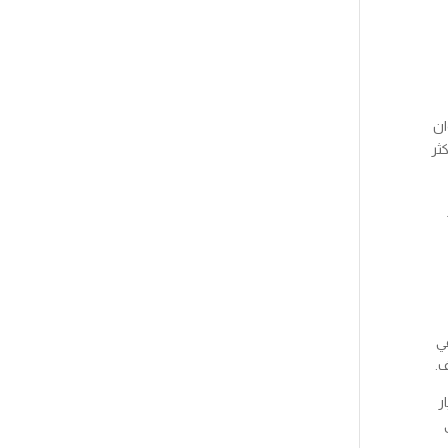
ان
ثر
في
ف.
ر