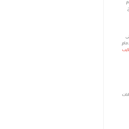
م
ح
لى
مام
كيب
انات