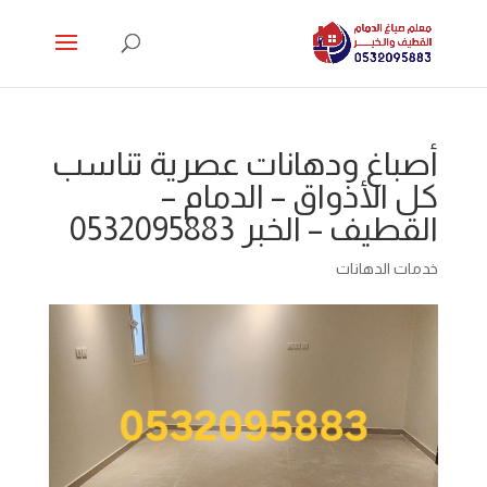
أصباغ ودهانات عصرية تناسب
كل الأذواق – الدمام –
القطيف – الخبر 0532095883
خدمات الدهانات