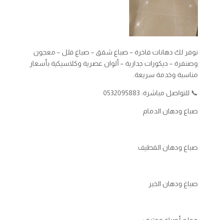
نوفر لك دهانات فاخرة – صباغ شقق – صباغ فلل – معجون
وصنفرة – ديكورات جدارية – ألوان عصرية وكلاسيكية بأسعار
مناسبة وخدمة سريعة.
📞 للتواصل مباشرة: 0532095883
صباغ ودهان الدمام
صباغ ودهان القطيف
صباغ ودهان الخبر
معلم أصباغ محترف