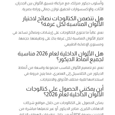
وأسلوب ديكور منزلك، مع مراعاة تنسيق الألوان بين الجدران،
الأثاث، والإكسسوارات لتحقيق توازن جمالي وراحة بصرية.
هل تتضمن الكتالوجات نصائح لاختيار
الألوان المناسبة لكل غرفة؟
نعم، غالباً ما تحتوي الكتالوجات على إرشادات ونصائح تساعد في
اختيار الألوان المناسبة لكل غرفة بناءً على وظيفتها، حجمها،
ومستوى الإضاءة الطبيعي.
هل الألوان الداخلية لعام 2026 مناسبة
لجميع أنماط الديكور؟
نعم، تم تصميم الألوان لتناسب مجموعة واسعة من أنماط
الديكور من الكلاسيكي إلى العصري، مما يتيح مرونة في
استخدامها لتلبية مختلف الأذواق والاحتياجات.
أين يمكنني الحصول على كتالوجات
الألوان الداخلية لعام 2026؟
يمكن الحصول على الكتالوجات من خلال مواقع شركات
الدهانات الكبرى، متاجر الديكور، أو عبر تحميلها مباشرة من
الإنترنت بصيغة PDF أو من خلال تطبيقات الهواتف الذكية