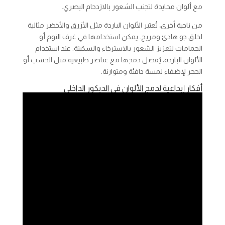
مع ألوان محايدة لتجنب الشعور بالازدحام البصري.
من ناحية أخرى، تُعتبر الألوان الباردة مثل الأزرق والأخضر مثالية
لخلق جو هادئ ومريح. يمكن استخدامها في غرف النوم أو
الحمامات لتعزيز الشعور بالاسترخاء والسكينة. عند استخدام
الألوان الباردة، يُفضل دمجها مع عناصر طبيعية مثل الخشب أو
الحجر لإضفاء لمسة دافئة ومتوازنة.
أفكار إبداعية لدمج الألوان في الديكور الداخلي