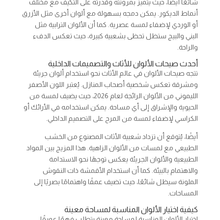
شائعًا أيضًا، حيث يتميز بمرونته وقدرته على التكيف مع مختلف
أنماط الديكور. يمكن دمجه بسهولة مع ألوان أخرى مثل الأزرق
أو الوردي لإضفاء لمسة عصرية. كما أن الألوان الترابية مثل
البني والبيج ستظل تحظى بشعبية كبيرة، حيث تعكس الدفء
والراحة.
أحدث صيحات الألوان للأثاث والتصميمات الداخلية
تتجه صيحات الألوان في عالم الأثاث نحو استخدام ألوان جريئة
ومشرقة تعكس شخصية أصحاب المنازل. يُعتبر اللون الأصفر
الليموني من الألوان الرائجة لعام 2026، حيث يضيف لمسة من
الحيوية والإشراق إلى أي مساحة. يمكن استخدامه في الأرائك أو
الكراسي لإضفاء لمسة من المرح على التصميم الداخلي.
أيضًا، يُتوقع أن تزداد شعبية الأثاث المصنوع من الخشب
الطبيعي مع لمسات من الألوان الزاهية. هذا المزيج بين المواد
الطبيعية والألوان الجريئة يعكس توجهًا نحو الاستدامة
والاهتمام بالبيئة. كما أن استخدام الأقمشة ذات النقوش
الملونة سيظل شائعًا، حيث تضيف عمقًا واهتمامًا بصريًا إلى
المساحات.
كيفية اختيار الألوان المناسبة لمساحة معينة
اختيار الألوان المناسبة لمساحة معينة يتطلب فهمًا عميقًا