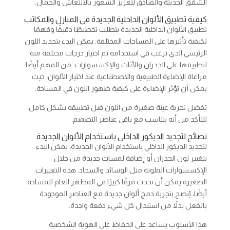
الشقق الحديثة والفنادق لتعزيز الشعور بالانتعاش والجمال.
كيفية تطبيق الألوان الداخلية الجديدة في المنازل والمكاتب
تطبيق الألوان الداخلية الجديدة يتطلب تخطيطًا دقيقًا وفهمًا
لكيفية تأثيرها على المساحات المختلفة. يمكن البدء بتحديد اللون
الرئيسي الذي ترغب في استخدامه ثم اختيار درجات مختلفة منه
لتطبيقها على الجدران والأثاث والإكسسوارات. من المهم أيضًا
مراعاة الإضاءة الطبيعية والاصطناعية عند اختيار الألوان، حيث
يمكن أن تؤثر الإضاءة على كيفية ظهور اللون في المساحة.
يُفضل تجربة عينة صغيرة من اللون قبل تطبيقه بشكل كامل
للتأكد من أنه يتناسب مع باقي عناصر التصميم.
نصائح لتجديد الديكور الداخلي باستخدام الألوان الجديدة
لتجديد الديكور الداخلي باستخدام الألوان الجديدة، يمكن البدء
بتغيير لون الجدران أو إضافة لمسات جديدة من خلال
الإكسسوارات الملونة مثل الوسائد والسجاد. هذه التغييرات
الصغيرة يمكن أن تحدث فرقًا كبيرًا في المظهر العام للمساحة.
أيضًا، يُنصح بتجربة دمج ألوان جديدة مع العناصر الموجودة
بالفعل بدلاً من استبدال كل شيء دفعة واحدة.
هذا الأسلوب يساعد على الحفاظ على الهوية الشخصية