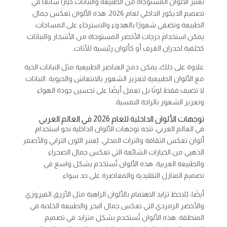
تُعتبر الألوان المستوحاة من الطبيعة والنباتات خيارًا شائعًا في
تصميم الديكور الداخلي لعام 2026. هذه الألوان تعكس جمال
الطبيعة وتضفي شعورًا بالهدوء والاسترخاء على المساحات.
يمكن استخدام درجات الأخضر المستوحاة من الأشجار والنباتات
كخلفية لجدران الغرف أو كألوان رئيسية للأثاث.
علاوة على ذلك، يمكن دمج العناصر الطبيعية مثل النباتات الحية
مع الألوان الطبيعية لتعزيز الشعور بالانتعاش والحيوية. النباتات
لا تضيف فقط لونًا بل تعمل أيضًا على تحسين جودة الهواء
وتعزيز الشعور بالراحة النفسية.
توجهات الألوان الداخلية للعام 2026 في العالم العربي
في العالم العربي، تتجه توجهات الألوان الداخلية نحو استخدام
ألوان تعكس الثقافة والتراث المحلي. يُعتبر اللون الترابي والأصفر
الذهبي من الخيارات الشائعة التي تعكس جمال الصحراء
والطبيعة العربية. هذه الألوان تُستخدم بشكل واسع في
تصميم المنازل التقليدية والمعاصرة على حد سواء.
أيضًا، يُلاحظ تزايد الاهتمام بالألوان الزاهية مثل الأزرق الفيروزي
والأخضر الزمردي التي تعكس جمال البحر والطبيعة الخلابة في
المنطقة. هذه الألوان تُستخدم بشكل متزايد في تصميم