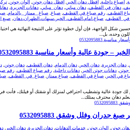
ة
,
اصباغ داخلية
,
افظل دهان الخبر
,
افظل دهان جوتن
,
الوان جوتن
,
ترك
يف
,
دهان في القطيف
,
دهان مباني
,
دهان_مباني
,
دهانات الجزيرة
,
دهانا
اغ القطيف
,
رقم صباغ في القطيف
,
صباغ
,
صباغ _ممتاز _بالدمام
,
صبا
في_القطيف
,
صباغ،امام،القطيف، الخبر،سيهات،الظهران،دهان
,
صبغ ا
سين شكل الواجهة، فإن أول خطوة تؤثر على النتيجة النهائية هي اختيا
لون وحده، بل...
جودة عالية وأسعار مناسبة 0532095883
,
دهان الجزيرة
,
دهان الخبر
,
دهان الدمام
,
دهان القطيف
,
دهان جوتن
,
د
 جوتن
,
دهانات جوتن الخبر
,
دهانات داخلية
,
رقم صباغ القطيف
,
رقم صبا
اغ في الخبر
,
صباغ في القطيف
,
صباغ ممتاز
,
صباغ_في_القطيف
,
صبا
لك جودة عالية وتشطيب احترافي لمنزلك أو شقتك أو فيلتك، فأنت في 
علم دهان محترف يمتلك...
جدران وفلل وشقق 0532095883
هان جوتن
,
الوان جوتن
,
خدمات الدهانات
,
دهان الجزيرة
,
دهان الخبر
,
ده