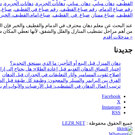
القطيف
,
دهان مباني
,
دهان_مباني
,
دهانات الجزيرة
,
دهانات الجزيرة
,
د
رقم صباغ الدمام
,
رقم صباغ القطيف
,
رقم صباغ في القطيف
,
صباغ
,
القطيف
,
صباغ ممتاز
,
صباغ_في_القطيف
,
صباغ،امام،القطيف، الخبر
عند البحث عن معلم دهان محترف في الدمام والقطيف والخبر فإن الكثي
من أهم مراحل تشطيب المنازل والفلل والشقق، لأنها تعطي المكان شكل
« مدخلات أقدم
جديدنا
دهان المنزل قبل البيع أو التأجير: ما الذي يستحق التجديد؟
اختبار التصاق الدهان القديم قبل إعادة الطلاء: هل يحتاج إلى إزا
إصلاح ثقوب المسامير وآثار التعليقات في الجدران قبل الدهان
الفرق بين البرايمر والسيلر والمعجون: وظيفة كل طبقة قبل الد
ترتيب أعمال الدهان في التشطيب: قبل الأرضيات والأبواب أم ب
X
Instagram
جميع الحقوق محفوظة :
LEZR.NET