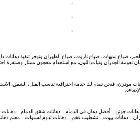
بر، صباغ سيهات، صباغ تاروت، صباغ الظهران ونوفر تنفيذ دهانات دا
عومة الجدران وثبات اللون، مع استخدام معجون ممتاز وصنفرة احتر
هانات مودرن، فنحن نقدم لك خدمة احترافية تناسب الفلل، الشقق، الا
لإضاءة.
دهانات جوتن – أفضل دهان في الدمام – دهانات شقق الدمام – دهانات ف
ران – دهانات بيوت – تشطيب فخم – دهانات تدوم لسنوات – معلم دهانا